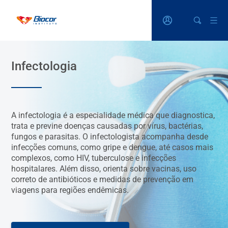
Infectologia
A infectologia é a especialidade médica que diagnostica,
trata e previne doenças causadas por vírus, bactérias,
fungos e parasitas. O infectologista acompanha desde
infecções comuns, como gripe e dengue, até casos mais
complexos, como HIV, tuberculose e infecções
hospitalares. Além disso, orienta sobre vacinas, uso
correto de antibióticos e medidas de prevenção em
viagens para regiões endêmicas.