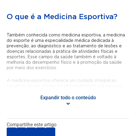
O que é a Medicina Esportiva?
Também conhecida como medicina esportiva, a medicina
do esporte é uma especialidade médica dedicada à
prevenção, ao diagnóstico e ao tratamento de lesões e
doenças relacionadas à prática de atividades físicas e
esportes. Esse campo da saúde também é voltado à
melhoria do desempenho físico e à promoção da saúde
por meio dos exercícios.
A medicina esportiva oferece um cuidado integral ao
paciente, desde atletas de alto rendimento até pessoas
que praticam exercícios como parte de um estilo de vida
Expandir todo o conteúdo
saudável. Para isso, integra conhecimentos de diversas
especialidades, como ortopedia, fisiologia do exercício,
cardiologia, nutrição e reabilitação física para garantir que a
atividade física seja segura e eficaz.
Compartilhe este artigo
Quais doenças ou condições são