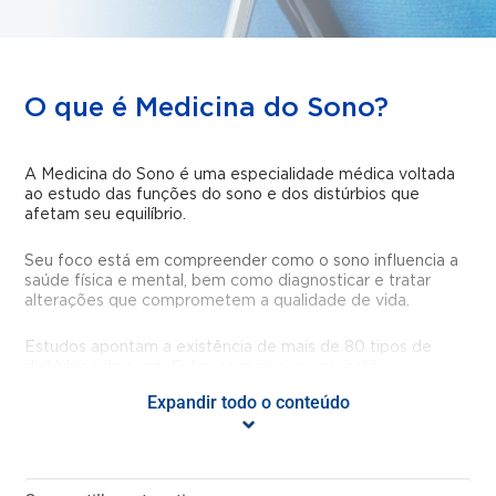
O que é Medicina do Sono?
A Medicina do Sono é uma especialidade médica voltada
ao estudo das funções do sono e dos distúrbios que
afetam seu equilíbrio.
Seu foco está em compreender como o sono influencia a
saúde física e mental, bem como diagnosticar e tratar
alterações que comprometem a qualidade de vida.
Estudos apontam a existência de mais de 80 tipos de
distúrbios do sono. Entre os mais comuns, estão:
Expandir todo o conteúdo
Apneia obstrutiva do sono;
Insônia;
Bruxismo (ranger dos dentes);
Sonambulismo.