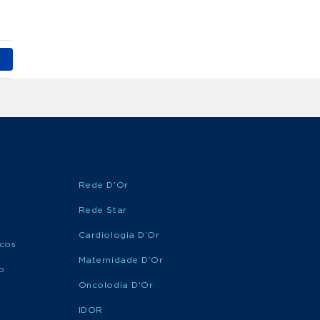
Rede D'Or
Rede Star
Cardiologia D’Or
icos
Maternidade D’Or
o
Oncolodia D'Or
IDOR