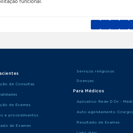
litação funcional.
Serviços religiosos
acientes
Doenças
ção de Consultas
Para Médicos
ialidades
Aplicativo Rede D’Or - Méd
ção de Exames
Auto-agendamento Cirúrgic
s e procedimentos
Resultado de Exames
tado de Exames
Links úteis