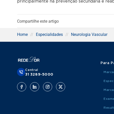
principalmente na prevenção secundária e reabi
Compartilhe este artigo
Home
//
Especialidades
//
Neurologia Vascular
Para P
Central
Marca
31 3289-5000
Espec
Marca
Exame
Resul