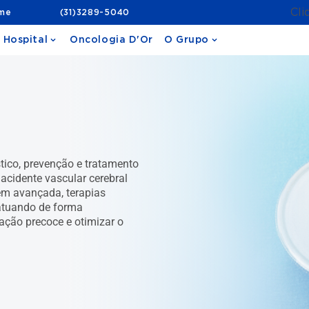
Cli
ame
(31)3289-5040
 Hospital
Oncologia D'Or
O Grupo
tico, prevenção e tratamento
acidente vascular cerebral
em avançada, terapias
atuando de forma
tação precoce e otimizar o