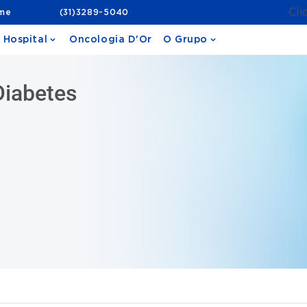
Cli
ame
(31)3289-5040
 Hospital
Oncologia D'Or
O Grupo
Diabetes