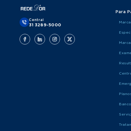
Para P
Central
Marca
31 3289-5000
Espec
Marca
Exame
Resul
Centr
Emerg
Plano
Banco
Servi
Trata