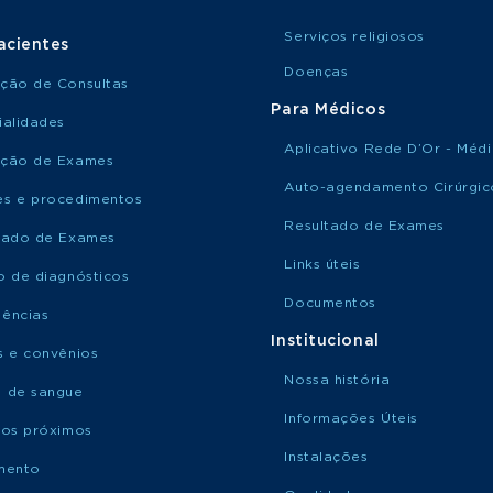
Serviços religiosos
acientes
Doenças
ção de Consultas
Para Médicos
ialidades
Aplicativo Rede D’Or - Méd
ção de Exames
Auto-agendamento Cirúrgic
s e procedimentos
Resultado de Exames
tado de Exames
Links úteis
o de diagnósticos
Documentos
ências
Institucional
s e convênios
Nossa história
 de sangue
Informações Úteis
ços próximos
Instalações
mento