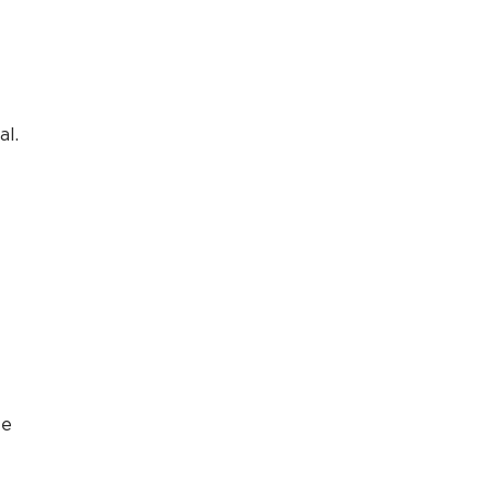
al.
 e