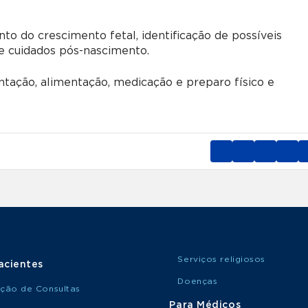
nto do crescimento fetal, identificação de possíveis
 e cuidados pós-nascimento.
ção, alimentação, medicação e preparo físico e
Serviços religiosos
acientes
Doenças
ção de Consultas
Para Médicos