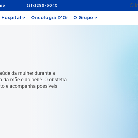
Cli
ame
(31)3289-5040
 Hospital
Oncologia D'Or
O Grupo
saúde da mulher durante a
ça da mãe e do bebê. O obstetra
parto e acompanha possíveis