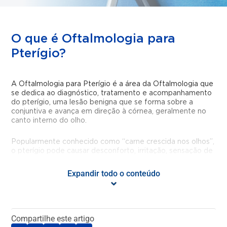
O que é Oftalmologia para
Pterígio?
A Oftalmologia para Pterígio é a área da Oftalmologia que
se dedica ao diagnóstico, tratamento e acompanhamento
do pterígio, uma lesão benigna que se forma sobre a
conjuntiva e avança em direção à córnea, geralmente no
canto interno do olho.
Popularmente conhecido como “carne crescida nos olhos”,
o pterígio pode causar desconforto, irritação, sensação de
areia nos olhos e, em casos mais avançados, comprometer
a visão.
Expandir todo o conteúdo
A principal causa do pterígio está associada à exposição
excessiva ao sol, poeira e vento, sendo mais comum em
pessoas que vivem ou trabalham ao ar livre. Embora
Compartilhe este artigo
muitas vezes seja assintomático, o acompanhamento com