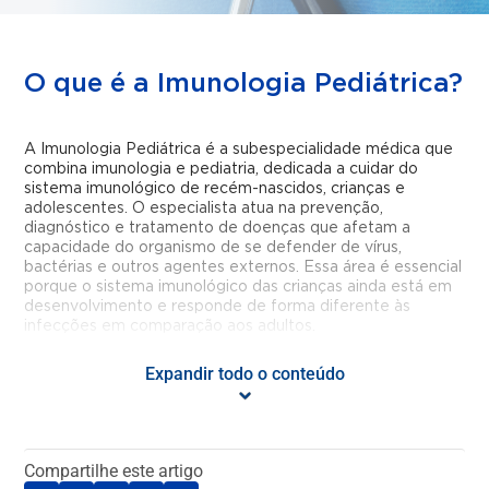
O que é a Imunologia Pediátrica?
A Imunologia Pediátrica é a subespecialidade médica que
combina imunologia e pediatria, dedicada a cuidar do
sistema imunológico de recém-nascidos, crianças e
adolescentes. O especialista atua na prevenção,
diagnóstico e tratamento de doenças que afetam a
capacidade do organismo de se defender de vírus,
bactérias e outros agentes externos. Essa área é essencial
porque o sistema imunológico das crianças ainda está em
desenvolvimento e responde de forma diferente às
infecções em comparação aos adultos.
Expandir todo o conteúdo
Quais doenças ou condições são
tratadas pela Imunologia
Pediátrica?
Compartilhe este artigo