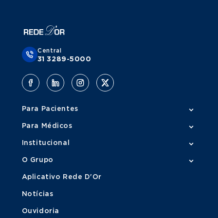
abstinência. Consulte sempre os especialistas da Rede D’Or para
largar o
tabagismo
.
Por ano, a Rede D’Or realiza mais de 3,4 milhões de atendimentos
médicos de urgência e emergência. A Rede D’Or está presente
nos estados de Rio de Janeiro, São Paulo, Distrito Federal,
Central
Pernambuco, Maranhão, Sergipe e Bahia.
31 3289-5000
Para Pacientes
Para Médicos
Institucional
O Grupo
Aplicativo Rede D'Or
Notícias
Ouvidoria