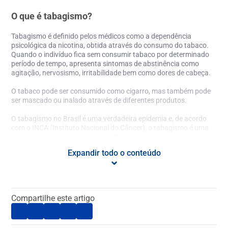
O que é tabagismo?
Tabagismo
é definido pelos médicos como a dependência
psicológica da nicotina, obtida através do consumo do tabaco.
Quando o indivíduo fica sem consumir tabaco por determinado
período de tempo, apresenta sintomas de abstinência como
agitação, nervosismo, irritabilidade bem como dores de cabeça.
O tabaco pode ser consumido como cigarro, mas também pode
ser mascado ou inalado através de diferentes produtos.
O
tabagismo no Brasil
é uma verdadeira epidemia e, de acordo
com o INCA (Instituto Nacional do Câncer), o
tabagismo
é uma
doença pediátrica, uma vez que 80% dos fumantes começaram a
fazer o uso da substância antes dos 18 anos de idade. De acordo
Expandir todo o conteúdo
com a OMS (Organização Mundial da Saúde), quase 40% da
população mundial adulta é fumante e, no Brasil, segundo o
INCA, 428 pessoas morrem por dia em decorrência do
tabagismo
.
Compartilhe este artigo
Estudos sobre as
doenças causadas pelo tabagismo a
pontam
mais de 50 causadas pelo consumo excessivo do tabaco e da
nicotina relacionados ao
tabagismo
. São problemas como