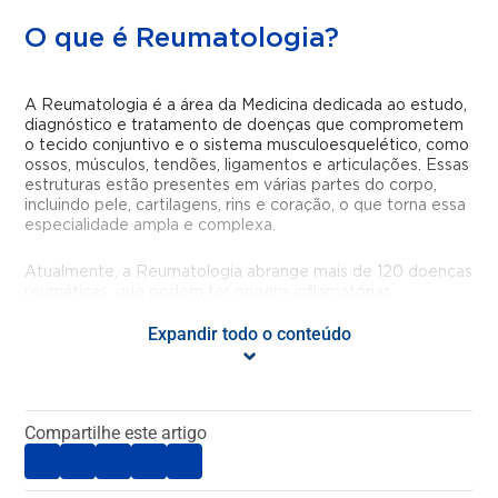
O que é Reumatologia?
A Reumatologia é a área da Medicina dedicada ao estudo,
diagnóstico e tratamento de doenças que comprometem
o tecido conjuntivo e o sistema musculoesquelético, como
ossos, músculos, tendões, ligamentos e articulações. Essas
estruturas estão presentes em várias partes do corpo,
incluindo pele, cartilagens, rins e coração, o que torna essa
especialidade ampla e complexa.
Atualmente, a Reumatologia abrange mais de 120 doenças
reumáticas, que podem ter origens inflamatórias,
autoimunes, degenerativas, metabólicas ou genéticas.
Expandir todo o conteúdo
Apesar de serem frequentemente associadas ao
envelhecimento, essas condições podem afetar pessoas
de todas as idades, inclusive crianças e jovens.
O acompanhamento adequado com um reumatologista é
Compartilhe este artigo
essencial para controlar os sintomas, prevenir
complicações e manter a qualidade de vida.