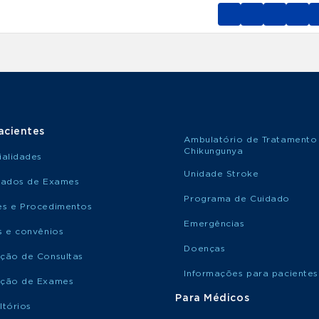
acientes
Ambulatório de Tratamento
Chikungunya
ialidades
Unidade Stroke
tados de Exames
Programa de Cuidado
s e Procedimentos
Emergências
s e convênios
Doenças
ção de Consultas
Informações para pacientes
ção de Exames
Para Médicos
ltórios