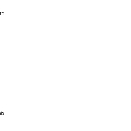
em
is