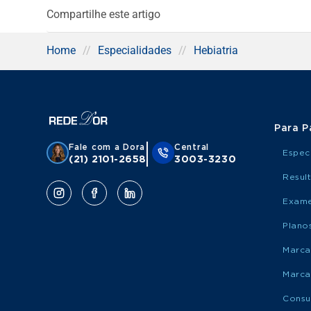
Compartilhe este artigo
Home
//
Especialidades
//
Hebiatria
Para P
Fale com a Dora
Central
Espec
(21) 2101-2658
3003-3230
Resul
Exame
Plano
Marca
Marca
Consu