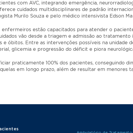
cientes com AVC, integrando emergência, neurorradiologi
ferece cuidados multidisciplinares de padrão internacio
ogista Murilo Souza e pelo médico intensivista Edson M
s e enfermeiros estão capacitados para atender o pacie
uidados vão desde a triagem e admissão ao tratamento i
s e óbitos. Entre as intervenções possíveis na unidade
rial, glicemia e progressão do déficit e piora neurológic
ciar praticamente 100% dos pacientes, conseguindo dimi
equelas em longo prazo, além de resultar em menores ta
acientes
Ambulatório de Tratamento