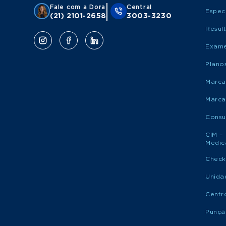
Fale com a Dora
Central
Espec
(21) 2101-2658
3003-3230
Resul
Exame
Plano
Marca
Marca
Consu
CIM –
Medic
Check
Unida
Centr
Punçã