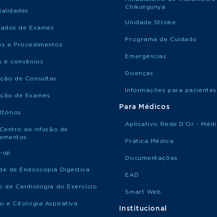
Chikungunya
ialidades
Unidade Stroke
tados de Exames
Programa de Cuidado
s e Procedimentos
Emergências
s e convênios
Doenças
ção de Consultas
Informações para pacientes
ção de Exames
Para Médicos
ltórios
Aplicativo Rede D’Or - Méd
 Centro de Infusão de
amentos
Prática Médica
-up
Documentações
de de Endoscopia Digestiva
EAD
o de Cardiologia do Exercício
Smart Web
o e Citologia Aspirativa
Institucional