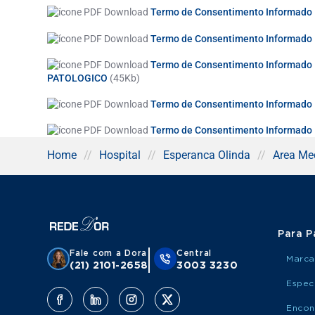
Termo de Consentimento Informad
Termo de Consentimento Informad
Termo de Consentimento Informa
PATOLOGICO
(45Kb)
Termo de Consentimento Informa
Termo de Consentimento Informa
Home
//
Hospital
//
Esperanca Olinda
//
Area Me
Para P
Fale com a Dora
Central
Marca
(21) 2101-2658
3003 3230
Espec
Encon