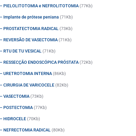
o – PIELOLITOTOMIA e NEFROLITOTOMIA
(77Kb)
– Implante de prótese peniana
(71Kb)
o – PROSTATECTOMIA RADICAL
(73Kb)
o – REVERSÃO DE VASECTOMIA
(71Kb)
 – RTU DE TU VESICAL
(71Kb)
do – RESSECÇÃO ENDOSCÓPICA PRÓSTATA
(72Kb)
o – URETROTOMIA INTERNA
(86Kb)
 – CIRURGIA DE VARICOCELE
(82Kb)
o – VASECTOMIA
(73Kb)
o – POSTECTOMIA
(77Kb)
 – HIDROCELE
(70Kb)
o – NEFRECTOMIA RADICAL
(80Kb)