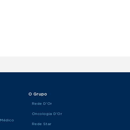
O Grupo
Rede D'Or
Oncologia D'Or
 Médico
Rede Star