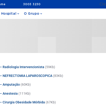
Cli
ame
3003 3230
 Hospital
O Grupo
 Radiologia Intervencionista
(59Kb)
do – NEFRECTOMIA LAPAROSCOPICA
(83Kb)
 – Amputação
(60Kb)
– Anestesia
(111Kb)
– Cirurgia Obesidade Mórbida
(67Kb)