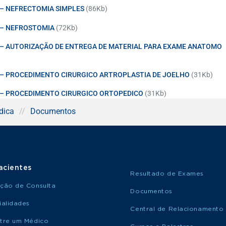
o – NEFRECTOMIA SIMPLES
(86Kb)
o – NEFROSTOMIA
(72Kb)
do – AUTORIZAÇÃO DE ENTREGA DE MATERIAL PARA EXAME ANATOMO
do – PROCEDIMENTO CIRURGICO ARTROPLASTIA DE JOELHO
(31Kb)
do – PROCEDIMENTO CIRURGICO ORTOPEDICO
(31Kb)
dica
//
Documentos
acientes
Resultado de Exames
ção de Consulta
Documentos
ialidades
Central de Relacionamento
tre um Médico