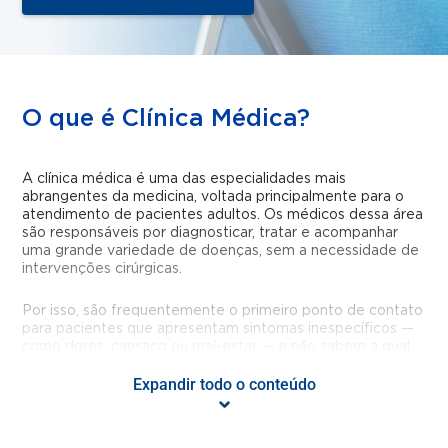
O que é Clínica Médica?
A clínica médica é uma das especialidades mais
abrangentes da medicina, voltada principalmente para o
atendimento de pacientes adultos. Os médicos dessa área
são responsáveis por diagnosticar, tratar e acompanhar
uma grande variedade de doenças, sem a necessidade de
intervenções cirúrgicas.
Por isso, são frequentemente o primeiro ponto de contato
para pacientes que apresentam sintomas inespecíficos —
como dores, cansaço ou mal-estar — e não sabem a qual
especialidade recorrer.
Expandir todo o conteúdo
O que a Clínica Médica trata?