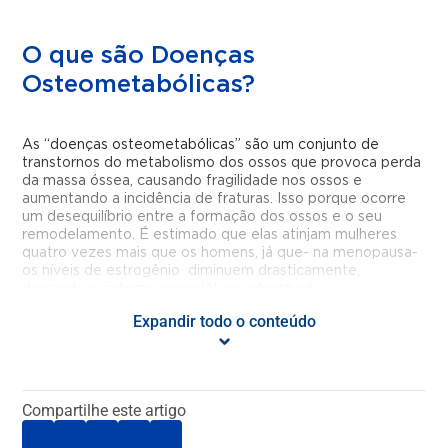
O que são Doenças
Osteometabólicas?
As “doenças osteometabólicas” são um conjunto de
transtornos do metabolismo dos ossos que provoca perda
da massa óssea, causando fragilidade nos ossos e
aumentando a incidência de fraturas. Isso porque ocorre
um desequilíbrio entre a formação dos ossos e o seu
remodelamento. É estimado que elas atinjam mulheres
quatro vezes mais que os homens, já que- na menopausa-
os níveis de estrogênio diminuem drasticamente,
deixando o sistema esquelético vulnerável.
Expandir todo o conteúdo
Entre as principais condições osteometabólicas estão o
raquitismo, o hiperparatireoidismo, a doença de Paget
,a
osteomalacia
e a osteoporose, sendo essa última a mais
comum. Estima-se que 10 milhões de brasileiros sofram
com a doença, de acordo com a Fundação Internacional
Compartilhe este artigo
de Osteoporose (IOF).