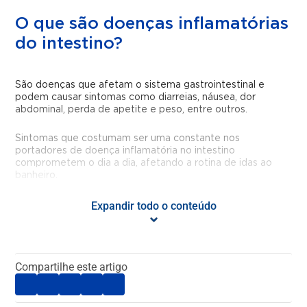
O que são doenças inflamatórias
do intestino?
São doenças que afetam o sistema gastrointestinal e
podem causar sintomas como diarreias, náusea, dor
abdominal, perda de apetite e peso, entre outros.
Sintomas que costumam ser uma constante nos
portadores de
doença inflamatória no intestino
comprometem o dia a dia, afetando a rotina de idas ao
banheiro.
As duas
doenças inflamatórias do intestino
Expandir todo o conteúdo
mais comuns
são a Retocolite Ulcerativa e a Doença de Crohn, embora
existam outras doenças que fazem parte do conjunto de
doenças inflamatórias no intestino.
Compartilhe este artigo
De modo geral o intestino se torna inflamado e acredita-
se haver uma reação exagerada do próprio sistema
imunológico à flora intestinal.