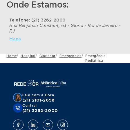
Onde Estamos:
Telefone: (21) 3262-2000
Rua Benjamin Constant, 63 - Glória - Rio de Janeiro -
RJ
Mapa
Home
/
Hospital
/
Gloriador
/
Emergencias
/
Emergência
Pediátrica
Fale com a Dora
(21) 2101-2658
Central
(21) 3262-2000