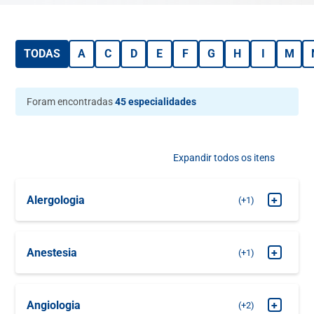
TODAS
A
C
D
E
F
G
H
I
M
Foram encontradas
45 especialidades
Expandir todos os itens
Alergologia
+
+1
MARQUE SUA
Alergologia Clínica
CONSULTA
Anestesia
+
+1
MARQUE SUA
Pré Anestesia
CONSULTA
Angiologia
+
+2