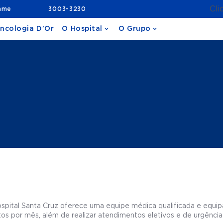
Cli
ame
3003-3230
ncologia D'Or
O Hospital
O Grupo
ospital Santa Cruz oferece uma equipe médica qualificada e equi
ntos por mês, além de realizar atendimentos eletivos e de urgênci