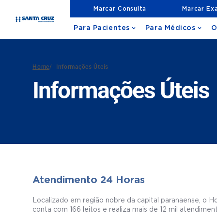
Marcar Consulta
Marcar Ex
Para Pacientes
Para Médicos
O
Home
/
Informações Úteis
Informações Úteis
Atendimento 24 Horas
Localizado em região nobre da capital paranaense, o H
conta com 166 leitos e realiza mais de 12 mil atendime