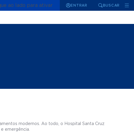
que ao lado para ativar
ENTRAR
BUSCAR
pamentos modernos. Ao todo, o Hospital Santa Cruz
a e emergência.