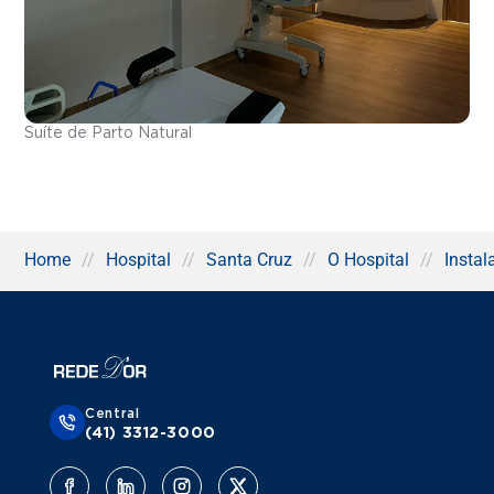
Suíte de Parto Natural
Home
//
Hospital
//
Santa Cruz
//
O Hospital
//
Instal
Central
(41) 3312-3000