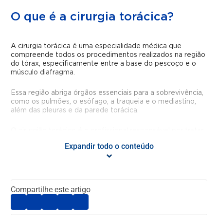
O que é a cirurgia torácica?
A cirurgia torácica é uma especialidade médica que
compreende todos os procedimentos realizados na região
do tórax, especificamente entre a base do pescoço e o
músculo diafragma.
Essa região abriga órgãos essenciais para a sobrevivência,
como os pulmões, o esôfago, a traqueia e o mediastino,
além das pleuras e da parede torácica.
O cirurgião torácico é o profissional responsável por tratar
doenças que acometem essas estruturas, atuando em
Expandir todo o conteúdo
casos que envolvem desde traumatismos torácicos até
doenças oncológicas e funcionais, como a hiperidrose
(suor excessivo).
Compartilhe este artigo
Qual a formação do cirurgião
torácico?