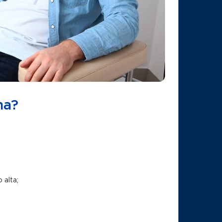
na?
 alta;