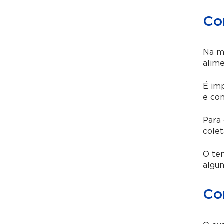
Co
Na ma
alime
É imp
e con
Para 
colet
O tem
algun
Co