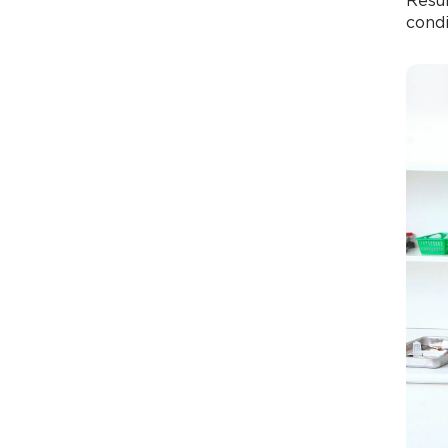
Resul
cond