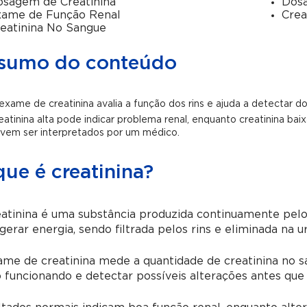
sagem de Creatinina
Dosa
xame de Função Renal
Crea
eatinina No Sangue
sumo do conteúdo
exame de creatinina avalia a função dos rins e ajuda a detectar 
eatinina alta pode indicar problema renal, enquanto creatinina ba
vem ser interpretados por um médico.
ue é creatinina?
atinina é uma substância produzida continuamente pelos
gerar energia, sendo filtrada pelos rins e eliminada na ur
me de creatinina mede a quantidade de creatinina no sa
 funcionando e detectar possíveis alterações antes qu