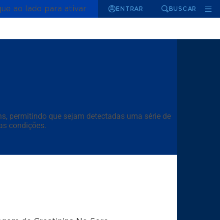
que ao lado para ativar
ENTRAR
BUSCAR
ns, permitindo que sejam detectadas uma série de
sas condições.