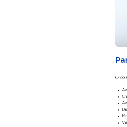
Pa
O exa
Av
Ch
Av
Di
Mo
Ve