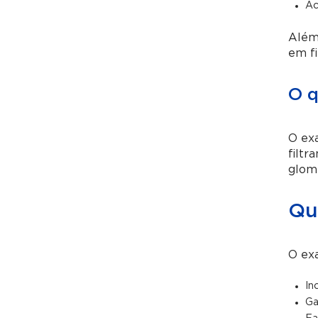
Ac
Além 
em fi
O q
O exa
filtr
glome
Qu
O exa
In
Ga