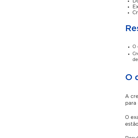
Do
E
Cr
Re
O 
Cr
de
O q
A cre
para 
O exa
estão