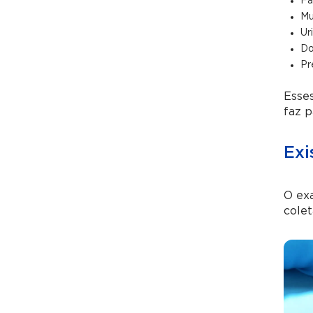
Fa
Mu
Ur
Do
Pr
Esses
faz p
Exi
O ex
colet