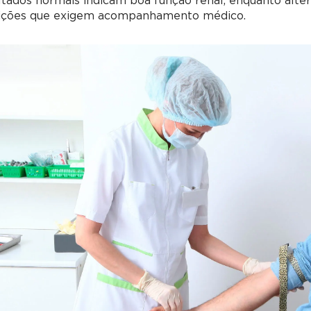
tados normais indicam boa função renal, enquanto alte
ições que exigem acompanhamento médico.