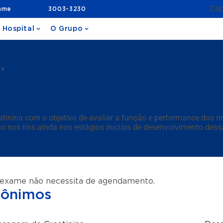
Cli
ame
3003-3230
 Hospital
O Grupo
na
tinina com o objetivo de avaliar a função e performance dos ri
ão nos rins ainda nos estágios iniciais de desenvolvimento des
 exame não necessita de agendamento.
nônimos