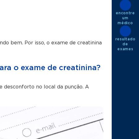
encontre
um
médico
resultado
ndo bem. Por isso, o exame de creatinina
de
exames
ara o exame de creatinina?
 desconforto no local da punção. A