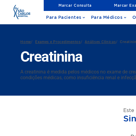
Marcar Consulta
Marcar Ex
Para Pacientes
Para Médicos
O
Home
/
Exames e Procedimentos
/
Análises Clínicas
/
Creatini
Creatinina
A creatinina é medida pelos médicos no exame de crea
condições médicas, como insuficiência renal e infecç
Este
Si