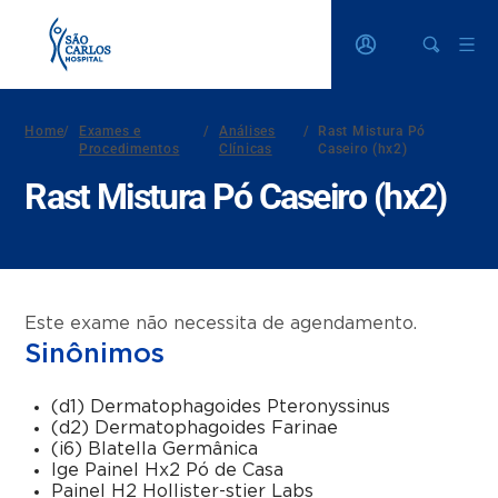
Home
/
Exames e
/
Análises
/
Rast Mistura Pó
Procedimentos
Clínicas
Caseiro (hx2)
Rast Mistura Pó Caseiro (hx2)
Este exame não necessita de agendamento.
Sinônimos
(d1) Dermatophagoides Pteronyssinus
(d2) Dermatophagoides Farinae
(i6) Blatella Germânica
Ige Painel Hx2 Pó de Casa
Painel H2 Hollister-stier Labs