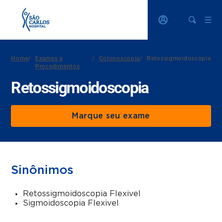
Home
/
Exames e
/
Colonoscopia
/
Retossigmoidoscopia
Procedimentos
Retossigmoidoscopia
Marque seu exame
Sinônimos
Retossigmoidoscopia Flexivel
Sigmoidoscopia Flexivel