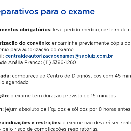
eparativos para o exame
mentos obrigatórios:
leve pedido médico, carteira do 
rização do convênio:
encaminhe previamente cópia do 
ênio para autorização do exame.
il:
centraldeautorizacaoexames@saoluiz.com.br
de Anália Franco: (11) 3386-1260
ada:
compareça ao Centro de Diagnósticos com 45 min
io agendado.
ção:
o exame tem duração prevista de 15 minutos.
m:
jejum absoluto de líquidos e sólidos por 8 horas ante
aindicações e restrições:
o exame não deverá ser reali
 pelo risco de complicações respiratórias.