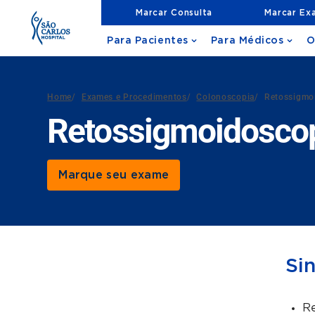
Marcar Consulta
Marcar Ex
Para Pacientes
Para Médicos
O
Home
/
Exames e Procedimentos
/
Colonoscopia
/
Retossigmoi
Retossigmoidoscop
Marque seu exame
Si
Re