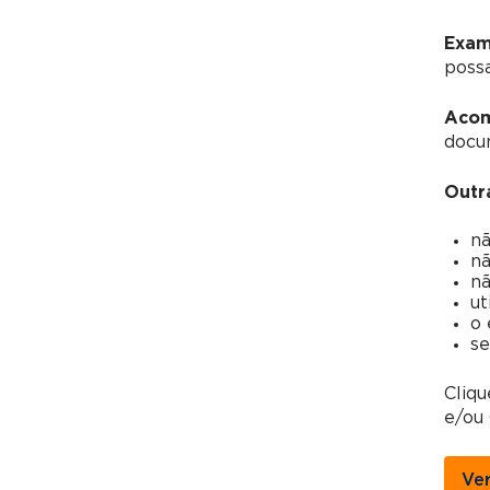
Exam
possa
Acom
docu
Outr
nã
nã
nã
ut
o 
se
Cliq
e/ou 
Ve