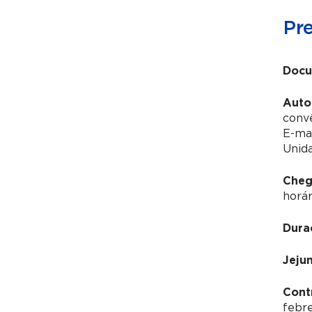
Pr
Docu
Auto
conv
E-ma
Unida
Cheg
horár
Dura
Jeju
Contr
febre