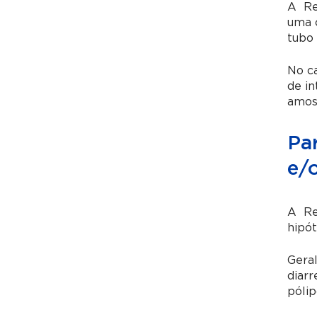
A Ret
uma c
tubo 
No ca
de in
amost
Pa
e/
A Ret
hipót
Gera
diarr
pólip