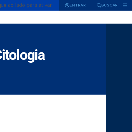
que ao lado para ativar
ENTRAR
BUSCAR
itologia