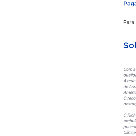
Paga
Para
So
Com at
qualid
A rede
de Acr
Americ
O reco
destaq
O Rich
ambula
possui
Clínic