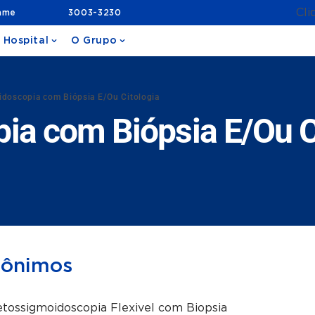
Cli
ame
3003-3230
 Hospital
O Grupo
doscopia com Biópsia E/Ou Citologia
ia com Biópsia E/Ou C
nônimos
tossigmoidoscopia Flexivel com Biopsia