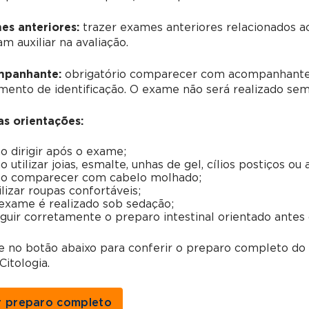
es anteriores:
trazer exames anteriores relacionados 
m auxiliar na avaliação.
panhante:
obrigatório comparecer com acompanhante 
mento de identificação. O exame não será realizado s
as orientações:
o dirigir após o exame;
o utilizar joias, esmalte, unhas de gel, cílios postiços ou 
o comparecer com cabelo molhado;
ilizar roupas confortáveis;
exame é realizado sob sedação;
guir corretamente o preparo intestinal orientado antes
ue no botão abaixo para conferir o preparo completo d
Citologia.
r preparo completo