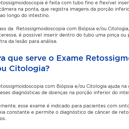
ossigmoidoscopia é feita com tubo fino e flexível inse
âmera na ponta, que registra imagens da porção inferi
ao longo do intestino.
so da Retossigmoidoscopia com Biópsia e/ou Citologia,
teresse, é possível inserir dentro do tubo uma pinça ou 
ra da lesão para análise.
ra que serve o Exame Retossigm
ou Citologia?
ossigmoidoscopia com Biópsia e/ou Citologia ajuda na
eses diagnósticas de doenças na porção inferior do intes
lmente, esse exame é indicado para pacientes com sin
eia constante e permite o diagnóstico de câncer de reto,
os.