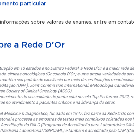
mento particular
 informações sobre valores de exames, entre em contat
bre a Rede D'Or
uação em 13 estados e no Distrito Federal, a Rede D’Or é a maior rede de 
ade, clínicas oncológicas (Oncologia D’Or) e uma ampla variedade de serv
 mantém seu padrão de excelência por meio de certificações reconhecida
editação (ONA), Joint Commission International, Metodologia Canaden
an Society of Clinical Oncology (ASCO).
nhecimento do seu cuidado de ponta está no selo Top Performer 2022, re
ue no atendimento a pacientes críticos e na liderança do setor.
et Medicina & Diagnóstico, fundado em 1947, faz parte da Rede D’Or, co
torial e processa as amostras de testes mais complexos coletadas nos h
 Acreditação do PALC (Programa de Acreditação para Laboratórios Clínic
a/Medicina Laboratorial (SBPC/ML) e também é acreditado pelo CAP (Coll