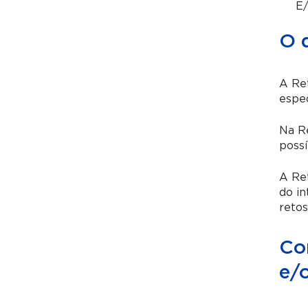
E/
O 
A Ret
espec
Na Re
possí
A Ret
do in
retos
Co
e/