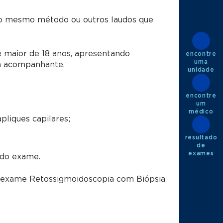
ao mesmo método ou outros laudos que
maior de 18 anos, apresentando
encontre
uma
em acompanhante.
unidade
encontre
um
médico
apliques capilares;
resultado
de
exames
 do exame.
o exame Retossigmoidoscopia com Biópsia