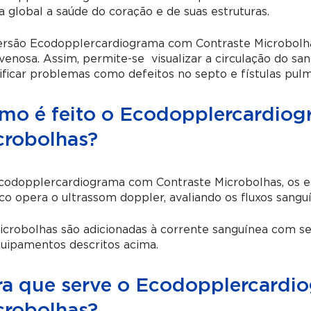
 global a saúde do coração
e de suas estruturas
.
ersão Ecodopplercardiograma com Contraste Microbolhas
venosa.
Assim, permite-se visualizar a circulação do s
ificar problemas como defeitos no septo e fístulas pul
mo é feito o Ecodopplercardio
crobolhas?
odopplercardiograma com Contraste Microbolhas, os ele
o opera o ultrassom doppler, avaliando os fluxos sangu
crobolhas são adicionadas à corrente sanguínea com se
uipamentos descritos acima.
ra que serve o Ecodopplercardi