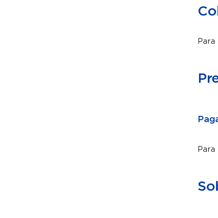
Co
Para 
Pr
Paga
Para
So