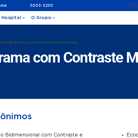
Cli
ame
3003-3230
 Hospital
O Grupo
ercardiograma com Contraste Microbolhas
rama com Contraste M
nônimos
o Bidimensional com Contraste e
Ecoc