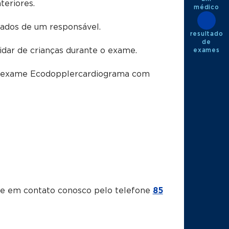
eriores.
médico
dos de um responsável.
resultado
de
idar de crianças durante o exame.
exames
o exame
Ecodopplercardiograma com
tre em contato conosco pelo telefone
85