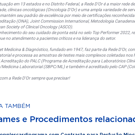
uação em 13 estados e no Distrito Federal, a Rede D’Or é a maior rede de 
ade, clínicas oncológicas (Oncologia D’Or) e uma ampla variedade de serv
 mantém seu padrão de excelência por meio de certificações reconhecida
editação (ONA), Joint Commission International, Metodologia Canaden
an Society of Clinical Oncology (ASCO).
nhecimento do seu cuidado de ponta está no selo Top Performer 2022, re
ue no atendimento a pacientes críticos e na liderança do setor.
et Medicina & Diagnóstico, fundado em 1947, faz parte da Rede D’Or, co
torial e processa as amostras de testes mais complexos coletadas nos h
 Acreditação do PALC (Programa de Acreditação para Laboratórios Clínic
a/Medicina Laboratorial (SBPC/ML) e também é acreditado pelo CAP (Coll
com a Rede D’Or sempre que precisar!
A TAMBÉM
ames e Procedimentos relaciona
opplercardiograma com Contraste para Perfusão Mioc