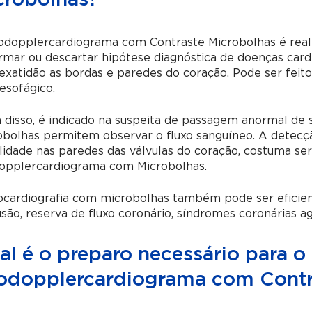
crobolhas?
odopplercardiograma com Contraste Microbolhas é reali
rmar ou descartar hipótese diagnóstica de doenças
card
exatidão as bordas e paredes do coração.
Pode ser feit
esofágico.
disso, é indicado na suspeita de passagem anormal de 
bolhas permitem observar o fluxo sanguíneo. A detecç
idade nas paredes das válvulas do coração, costuma ser
opplercardiograma com Microbolhas.
cardiografia com microbolhas também pode ser eficien
são, reserva de fluxo coronário, síndromes coronárias ag
al é o preparo necessário para o
odopplercardiograma com Contr