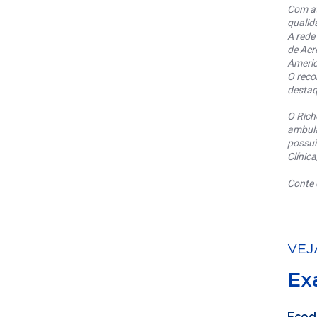
Com at
qualid
A rede
de Acr
Americ
O reco
destaq
O Rich
ambula
possui
Clínic
Conte 
VEJ
Ex
Ecod