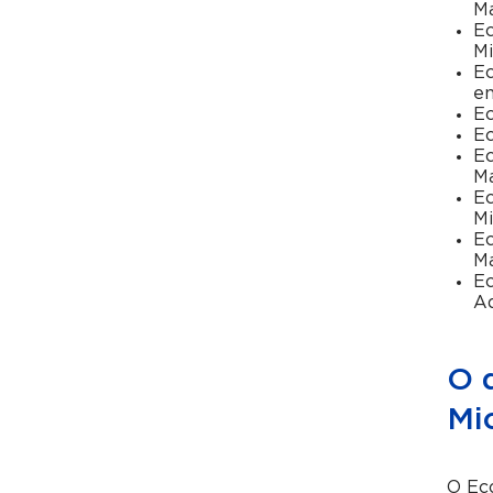
M
Ec
Mi
Ec
e
Ec
Ec
Ec
M
Ec
Mi
Ec
M
Ec
Ad
O 
Mi
O Ec