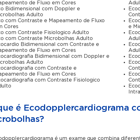
apeamento de Fluxo em Cores
Adul
o Bidimensional com Doppler e
Ecoc
crobolhas Adulto
Cont
o com Contraste e Mapeamento de Fluxo
Ecoc
m Cores
e Mi
o com Contraste Fisiologico Adulto
Ecoc
o com Contraste Microbolhas Adulto
Adul
ocardio Bidimensional com Contraste e
Ecoc
apeamento de Fluxo em Cores
Adul
ocardiografia Bidimensional com Doppler e
Ecod
crobolhas Adulto
Ecod
ocardiografia com Contraste e
Cont
apeamento de Fluxo em Cores
Ecod
ocardiografia com Contraste Fisiologico
Cont
ulto
Ecod
Intr
que é Ecodopplercardiograma c
crobolhas?
odopplercardiograma é um exame que combina diferentes