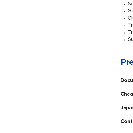
Se
Ge
Ch
Tr
Tr
Su
Pr
Docu
Cheg
Jeju
Cont