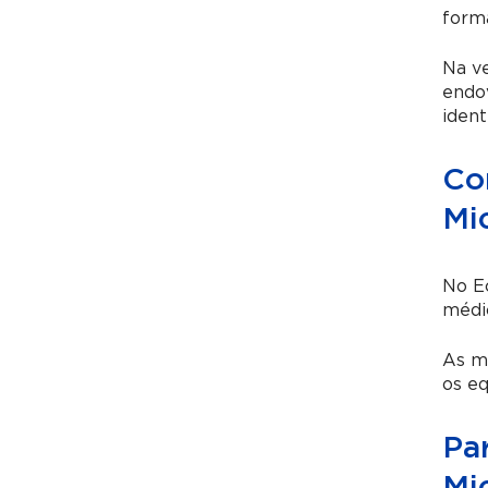
forma
Na v
endo
ident
Co
Mi
No Ec
médic
As mi
os eq
Pa