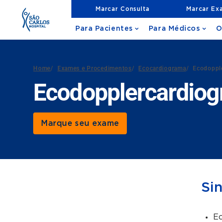
Marcar Consulta
Marcar Ex
Para Pacientes
Para Médicos
O
Home
/
Exames e Procedimentos
/
Ecocardiograma
/
Ecodoppl
Ecodopplercardiog
Marque seu exame
Si
Ec