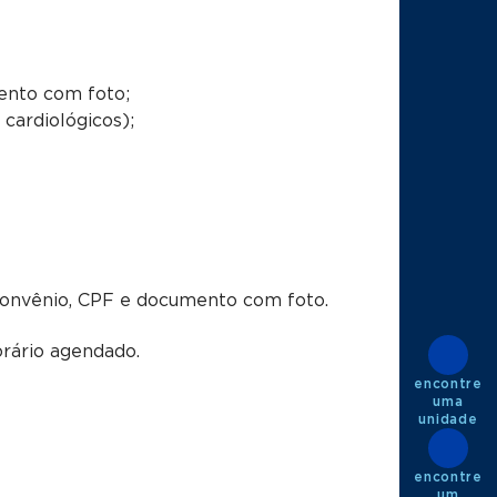
ento com foto;
cardiológicos);
convênio, CPF e documento com foto.
rário agendado.
encontre
uma
unidade
encontre
um