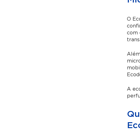
Mi
O Ec
confi
com 
trans
Além 
micro
mobil
Ecod
A eco
perfu
Qu
Ec