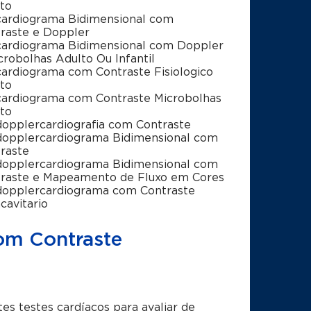
to
ardiograma Bidimensional com
raste e Doppler
ardiograma Bidimensional com Doppler
crobolhas Adulto Ou Infantil
ardiograma com Contraste Fisiologico
to
ardiograma com Contraste Microbolhas
to
opplercardiografia com Contraste
opplercardiograma Bidimensional com
raste
opplercardiograma Bidimensional com
raste e Mapeamento de Fluxo em Cores
opplercardiograma com Contraste
acavitario
om Contraste
 testes cardíacos para avaliar de