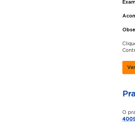
Exam
Acom
Obse
Cliq
Contr
Ve
Pr
O pra
4009