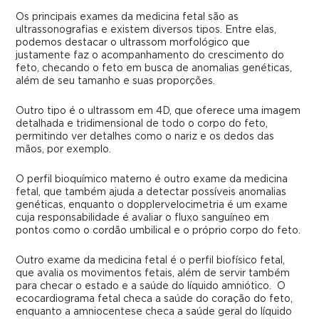
Os principais exames da medicina fetal são as
ultrassonografias e existem diversos tipos. Entre elas,
podemos destacar o ultrassom morfológico que
justamente faz o acompanhamento do crescimento do
feto, checando o feto em busca de anomalias genéticas,
além de seu tamanho e suas proporções.
Outro tipo é o ultrassom em 4D, que oferece uma imagem
detalhada e tridimensional de todo o corpo do feto,
permitindo ver detalhes como o nariz e os dedos das
mãos, por exemplo.
O perfil bioquímico materno é outro exame da medicina
fetal, que também ajuda a detectar possíveis anomalias
genéticas, enquanto o dopplervelocimetria é um exame
cuja responsabilidade é avaliar o fluxo sanguíneo em
pontos como o cordão umbilical e o próprio corpo do feto.
Outro exame da medicina fetal é o perfil biofísico fetal,
que avalia os movimentos fetais, além de servir também
para checar o estado e a saúde do líquido amniótico. O
ecocardiograma fetal checa a saúde do coração do feto,
enquanto a amniocentese checa a saúde geral do líquido