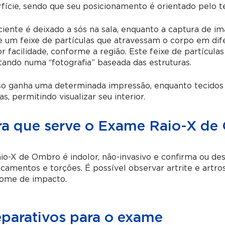
fície, sendo que seu posicionamento é orientado pelo t
iente é deixado a sós na sala, enquanto a captura de im
 um feixe de partículas que atravessam o corpo em dif
 facilidade, conforme a região. Este feixe de partícul
tando numa “fotografia” baseada das estruturas.
so ganha uma determinada impressão, enquanto tecidos
s, permitindo visualizar seu interior.
ra que serve o Exame Raio-X de
o-X de Ombro é indolor, não-invasivo e confirma ou des
camentos e torções. É possível observar artrite e artro
rome de impacto.
eparativos para o exame