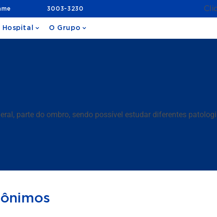
Cli
ame
3003-3230
 Hospital
O Grupo
al, parte do ombro, sendo possível estudar diferentes patologi
nônimos