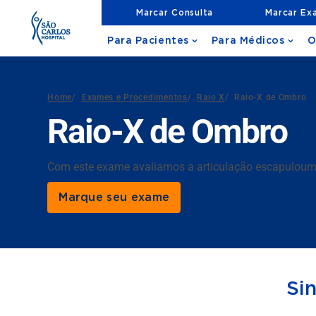
Marcar Consulta
Marcar Ex
Para Pacientes
Para Médicos
O
Home
/
Exames e Procedimentos
/
Raio X
/
Raio-X de Ombro
Raio-X de Ombro
Com este exame avaliamos a articulação escapuloumer
Marque seu exame
Si