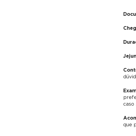
Docu
Cheg
Dura
Jeju
Cont
dúvid
Exam
pref
caso 
Acom
que 