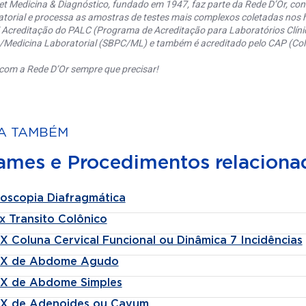
et Medicina & Diagnóstico, fundado em 1947, faz parte da Rede D’Or, co
torial e processa as amostras de testes mais complexos coletadas nos h
 Acreditação do PALC (Programa de Acreditação para Laboratórios Clínic
a/Medicina Laboratorial (SBPC/ML) e também é acreditado pelo CAP (Coll
com a Rede D’Or sempre que precisar!
A TAMBÉM
ames e Procedimentos relaciona
roscopia Diafragmática
x Transito Colônico
X Coluna Cervical Funcional ou Dinâmica 7 Incidências
-X de Abdome Agudo
-X de Abdome Simples
-X de Adenoides ou Cavum