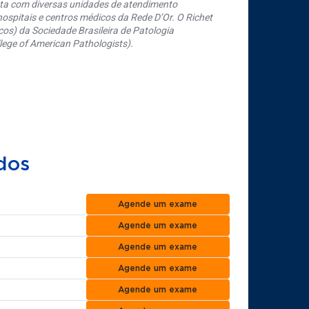
nta com diversas unidades de atendimento
ospitais e centros médicos da Rede D’Or. O Richet
os) da Sociedade Brasileira de Patologia
ege of American Pathologists).
dos
Agende um exame
Agende um exame
Agende um exame
Agende um exame
Agende um exame