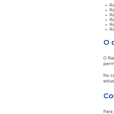
Rx
Ra
Ra
Ra
Ra
R
O 
O Ra
permi
No ca
estud
Co
Para 