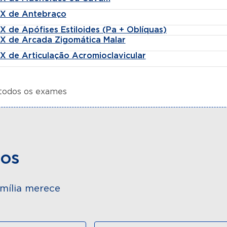
-X de Antebraço
X de Apófises Estiloides (Pa + Oblíquas)
-X de Arcada Zigomática Malar
X de Articulação Acromioclavicular
 todos os exames
dos
mília merece