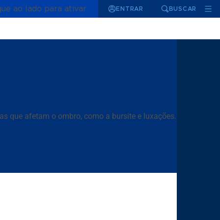
que ao lado para ativar
ENTRAR
BUSCAR
as que afetam o ombro, como a bursite e luxações.