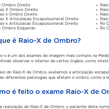
 Ombro Direito
Rai
io X Ombro Direito
Raio
io-x Ombro Direito
Raio
io X Articulacao Escapuloumeral Direito
Raio
io-x Articulacao Escapuloumeral Direito
Rx O
x Ombro Esquerdo
Rx O
que é Raio-X de Ombro?
io-x é um dos exames de imagem mais comuns na Medicin
tindo observar o interior de certos órgãos, como intest
so do Raio-X de Ombro, avaliamos a articulação escapu
ar diferentes patologias que afetam o ombro, como a bu
mo é feito o exame Raio-X de 
a realização do Raio-X de Ombro, o paciente deita num