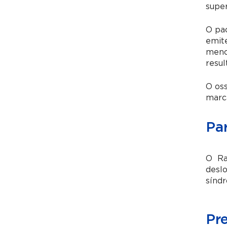
super
O pac
emite
menor
resul
O os
marca
Pa
O Rai
deslo
sínd
Pr