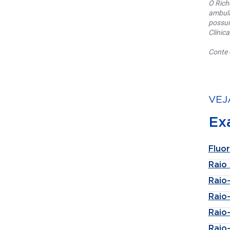
O Rich
ambula
possui
Clínic
Conte 
VEJ
Ex
Fluo
Raio 
Raio-
Raio
Raio
Raio