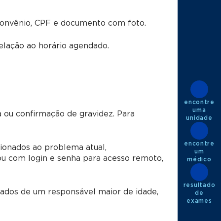
convênio, CPF e documento com foto.
lação ao horário agendado.
encontre
uma
 ou confirmação de gravidez. Para
unidade
encontre
ionados ao problema atual,
um
u com login e senha para acesso remoto,
médico
resultado
dos de um responsável maior de idade,
de
exames