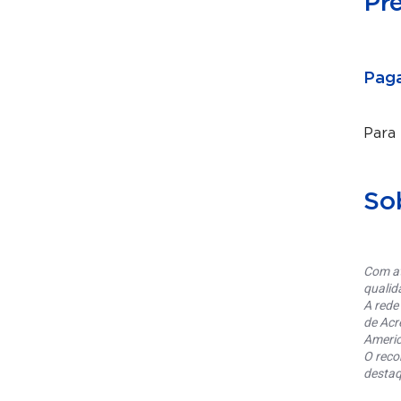
Pr
Paga
Para
So
Com at
qualid
A rede
de Acr
Americ
O reco
destaq