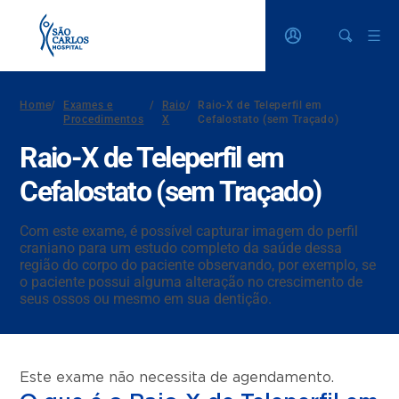
Home
/
Exames e
/
Raio
/
Raio-X de Teleperfil em
Procedimentos
X
Cefalostato (sem Traçado)
Raio-X de Teleperfil em
Cefalostato (sem Traçado)
Com este exame, é possível capturar imagem do perfil
craniano para um estudo completo da saúde dessa
região do corpo do paciente observando, por exemplo, se
o paciente possui alguma alteração no crescimento de
seus ossos ou mesmo em sua dentição.
Este exame não necessita de agendamento.