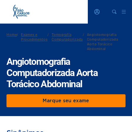
Home
/
Exames e
/
Tomografia
/
Angiotomografia
Procedimentos
Computadorizada
Computadorizada
Aorta Torácico
Abdominal
Angiotomografia
Computadorizada Aorta
Torácico Abdominal
Marque seu exame