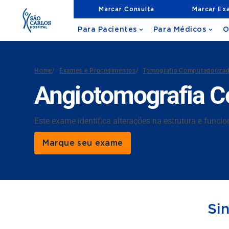
Marcar Consulta
Marcar Ex
Para Pacientes
Para Médicos
O
Home
/
Exames e Procedimentos
/
Tomografia Computadoriza
Angiotomografia 
Este exame identifica alterações na estrutura e func
Marque seu exame
Si