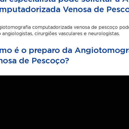
mputadorizada Venosa de Pesc
iotomografia computadorizada venosa de pescoço pode s
angiologistas, cirurgiões vasculares e neurologistas.
mo é o preparo da Angiotomogr
nosa de Pescoço?