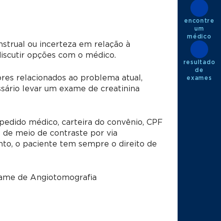
encontre
um
médico
strual ou incerteza em relação à
discutir opções com o médico.
resultado
de
res relacionados ao problema atual,
exames
sário levar um exame de creatinina
pedido médico, carteira do convênio, CPF
 de meio de contraste por via
nto, o paciente tem sempre o direito de
exame de Angiotomografia