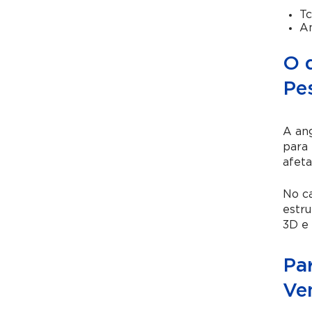
Tc
An
O 
Pe
A an
para 
afeta
No c
estru
3D e 
Pa
Ve