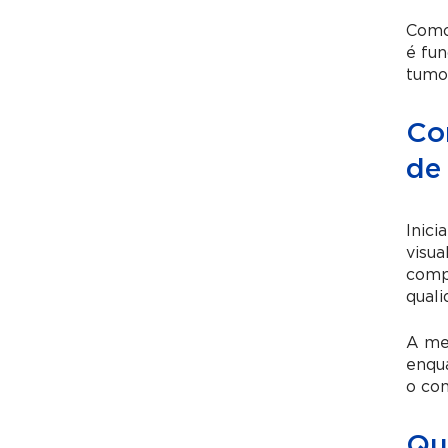
Como 
é fun
tumo
Co
de
Inici
visua
compu
quali
A me
enqua
o con
Qua