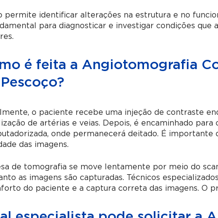
permite identificar alterações na estrutura e no func
damental para diagnosticar e investigar condições qu
res.
mo é feita a Angiotomografia 
 Pescoço?
almente, o paciente recebe uma injeção de contraste en
lização de artérias e veias. Depois, é encaminhado para
tadorizada, onde permanecerá deitado. É importante de
dade das imagens.
sa de tomografia se move lentamente por meio do scan
nto as imagens são capturadas. Técnicos especializado
forto do paciente e a captura correta das imagens. O pr
l especialista pode solicitar a