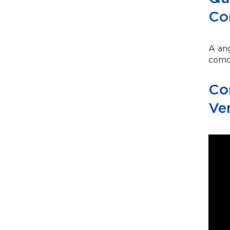
Co
A ang
como 
Co
Ve