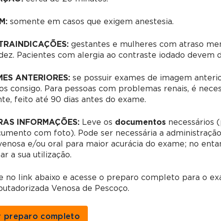
M:
somente em casos que exigem anestesia.
TRAINDICAÇÕES:
gestantes e mulheres com atraso men
dez. Pacientes com alergia ao contraste iodado devem 
ES ANTERIORES:
s
e possuir exames de imagem anterio
os consigo.
Para pessoas com problemas renais, é neces
te, feito até 90 dias antes do exame.
RAS INFORMAÇÕES:
Leve os
documentos
necessários (
cumento com foto).
Pode ser necessária a administração
venosa e/ou oral para maior acurácia do exame; no enta
ar a sua utilização.
e no link abaixo e acesse o preparo completo para o 
utadorizada Venosa de Pescoço.
r preparo completo