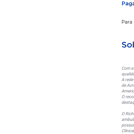
Paga
Para
So
Com at
qualid
A rede
de Acr
Americ
O reco
destaq
O Rich
ambula
possui
Clínic