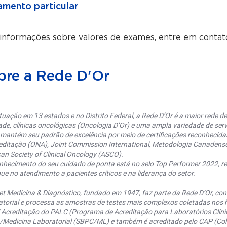
mento particular
 informações sobre valores de exames, entre em contat
bre a Rede D'Or
uação em 13 estados e no Distrito Federal, a Rede D’Or é a maior rede de 
ade, clínicas oncológicas (Oncologia D’Or) e uma ampla variedade de serv
 mantém seu padrão de excelência por meio de certificações reconhecida
editação (ONA), Joint Commission International, Metodologia Canaden
an Society of Clinical Oncology (ASCO).
nhecimento do seu cuidado de ponta está no selo Top Performer 2022, re
ue no atendimento a pacientes críticos e na liderança do setor.
et Medicina & Diagnóstico, fundado em 1947, faz parte da Rede D’Or, co
torial e processa as amostras de testes mais complexos coletadas nos h
 Acreditação do PALC (Programa de Acreditação para Laboratórios Clínic
a/Medicina Laboratorial (SBPC/ML) e também é acreditado pelo CAP (Coll