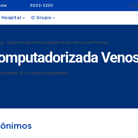
Cli
ame
3003-3230
 Hospital
O Grupo
da
/
Angiotomografia Computadorizada Venosa de Pescoço
Computadorizada Veno
ionamento dos vasos sanguíneos.
nônimos