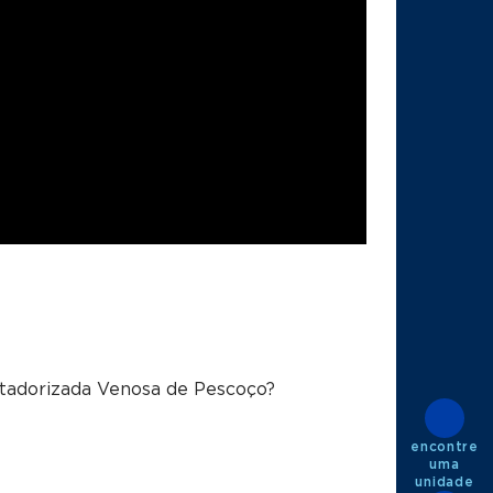
adorizada Venosa de Pescoço?
encontre
uma
unidade