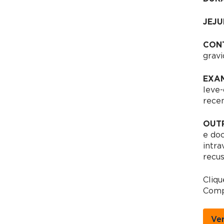
JEJU
CON
gravi
EXAM
leve-
recen
OUT
e do
intra
recus
Cliqu
Comp
Ve