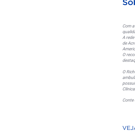
So
Com at
qualid
A rede
de Acr
Americ
O reco
destaq
O Rich
ambula
possui
Clínic
Conte 
VEJ