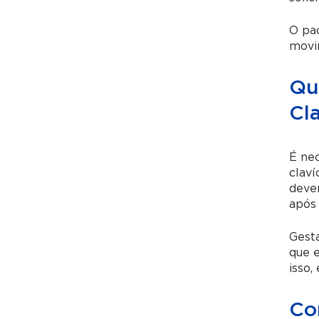
O pac
movi
Qu
Cla
É nec
claví
deve
após
Gest
que 
isso
Co