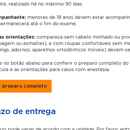
te, realizado há no máximo 90 dias.
panhante:
menores de 18 anos devem estar acompanha
permanecerá até o fim do exame.
as orientações:
compareça sem cabelo molhado ou prod
agem ou esmaltes), e com roupas confortáveis sem meta
ings, adornos, aparelhos ortodônticos móveis) devem s
ue no botão abaixo para conferir o preparo completo 
cula e as orientações para casos com anestesia.
r preparo completo
azo de entrega
zo pode variar de acordo com a unidade. Por favor, en