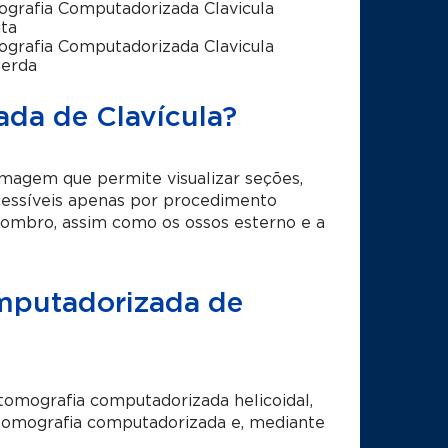
grafia Computadorizada Clavicula
ita
grafia Computadorizada Clavicula
uerda
da de Clavícula?
magem que permite visualizar seções,
acessíveis apenas por procedimento
o ombro, assim como os ossos esterno e a
mputadorizada de
omografia computadorizada helicoidal,
e tomografia computadorizada e, mediante