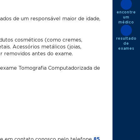
encontre
um
dos de um responsável maior de idade,
médico
resultado
utos cosméticos (como cremes,
de
is. Acessórios metálicos (joias,
exames
er removidos antes do exame.
do exame Tomografia Computadorizada de
tre em contato conosco pelo telefone
85