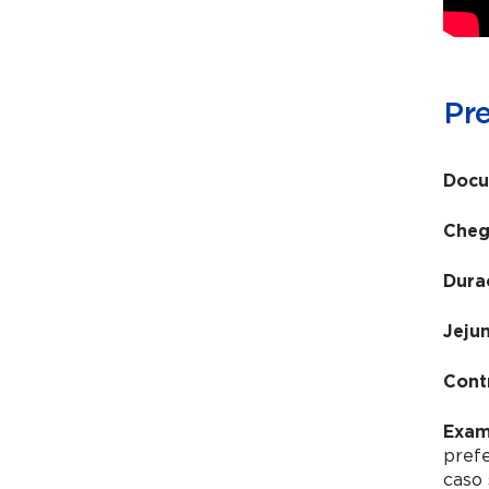
Pr
Docu
Cheg
Dura
Jeju
Cont
Exam
pref
caso 