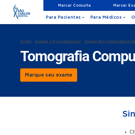
Marcar Consulta
Marcar Ex
Para Pacientes
Para Médicos
O
Home
/
Exames e Procedimentos
/
Tomografia Computadoriza
Tomografia Comput
Marque seu exame
Si
Ct