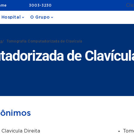
Cli
ame
3003-3230
 Hospital
O Grupo
da
/
Tomografia Computadorizada de Clavícula
adorizada de Clavícul
nônimos
 Clavicula Direita
Tomo