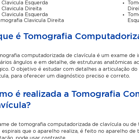
 Clavicula Esquerda
Tomo
 Clavicula Direita
Dire
 Clavicula Esquerda
Tomo
mografia Clavicula Direita
Esq
que é Tomografia Computadoriza
mografia computadorizada de clavícula é um exame de i
ários ângulos e em detalhe, de estruturas anatômicas 
gico. O objetivo é estudar com detalhes a articulação d
cula, para oferecer um diagnóstico preciso e correto.
mo é realizada a Tomografia Co
vícula?
me de tomografia computadorizada de clavícula ou de t
 espirais que o aparelho realiza, é feito no aparelho d
itação, pode usar contraste.