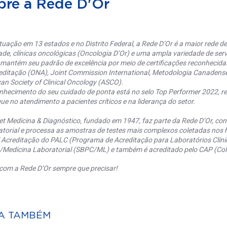
bre a Rede D'Or
uação em 13 estados e no Distrito Federal, a Rede D’Or é a maior rede de 
ade, clínicas oncológicas (Oncologia D’Or) e uma ampla variedade de serv
 mantém seu padrão de excelência por meio de certificações reconhecida
editação (ONA), Joint Commission International, Metodologia Canaden
an Society of Clinical Oncology (ASCO).
nhecimento do seu cuidado de ponta está no selo Top Performer 2022, re
ue no atendimento a pacientes críticos e na liderança do setor.
et Medicina & Diagnóstico, fundado em 1947, faz parte da Rede D’Or, co
torial e processa as amostras de testes mais complexos coletadas nos h
 Acreditação do PALC (Programa de Acreditação para Laboratórios Clínic
a/Medicina Laboratorial (SBPC/ML) e também é acreditado pelo CAP (Coll
com a Rede D’Or sempre que precisar!
A TAMBÉM