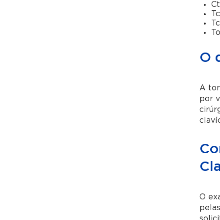
Ct
Tc
Tc
To
O 
A to
por v
cirúr
claví
Co
Cla
O exa
pelas
solic