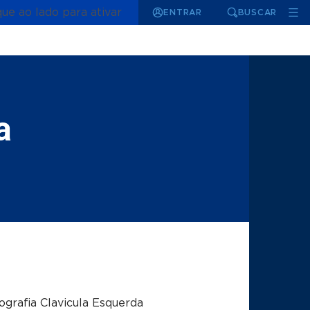
que ao lado para ativar
ENTRAR
BUSCAR
a
grafia Clavicula Esquerda