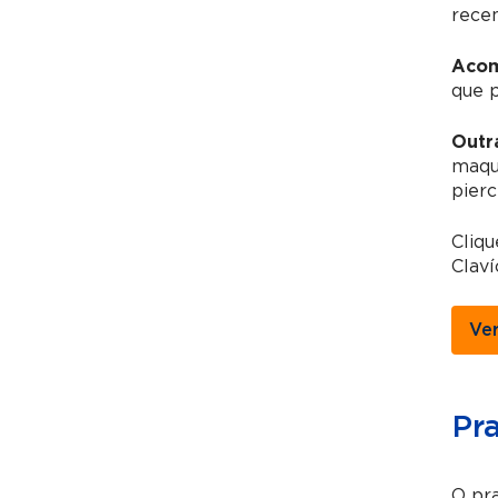
recen
Acom
que 
Outr
maqui
pierc
Cliq
Claví
Ve
Pr
O pra