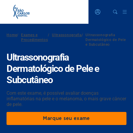
Home
/
Exames e
/
Ultrassonografia
/
Ultrassonografia
Procedimentos
Dermatológico de Pele
e Subcutâneo
Ultrassonografia
Dermatológico de Pele e
Subcutâneo
Com este exame, é possível avaliar doenças
inflamatórias na pele e o melanoma, o mais grave câncer
de pele.
Marque seu exame