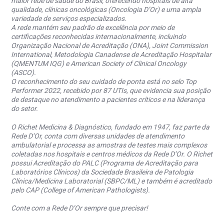
maior rede de saúde do Brasil, oferecendo hospitais de alta
qualidade, clínicas oncológicas (Oncologia D’Or) e uma ampla
variedade de serviços especializados.
A rede mantém seu padrão de excelência por meio de
certificações reconhecidas internacionalmente, incluindo
Organização Nacional de Acreditação (ONA), Joint Commission
International, Metodologia Canadense de Acreditação Hospitalar
(QMENTUM IQG) e American Society of Clinical Oncology
(ASCO).
O reconhecimento do seu cuidado de ponta está no selo Top
Performer 2022, recebido por 87 UTIs, que evidencia sua posição
de destaque no atendimento a pacientes críticos e na liderança
do setor.
O Richet Medicina & Diagnóstico, fundado em 1947, faz parte da
Rede D’Or, conta com diversas unidades de atendimento
ambulatorial e processa as amostras de testes mais complexos
coletadas nos hospitais e centros médicos da Rede D’Or. O Richet
possui Acreditação do PALC (Programa de Acreditação para
Laboratórios Clínicos) da Sociedade Brasileira de Patologia
Clínica/Medicina Laboratorial (SBPC/ML) e também é acreditado
pelo CAP (College of American Pathologists).
Conte com a Rede D’Or sempre que precisar!