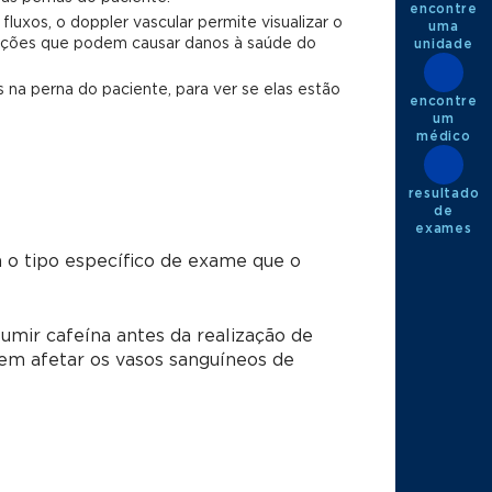
encontre
fluxos, o doppler vascular permite visualizar o
uma
erações que podem causar danos à saúde do
unidade
na perna do paciente, para ver se elas estão
encontre
um
médico
resultado
de
exames
 o tipo específico de exame que o
umir cafeína antes da realização de
em afetar os vasos sanguíneos de