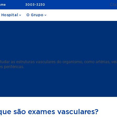
Cli
ame
3003-3230
 Hospital
O Grupo
udar as estruturas vasculares do organismo, como artérias, vei
s periféricas.
que são exames vasculares?