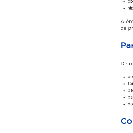
ob
hi
Além
de pr
Pa
De m
do
fo
pe
pa
do
Co