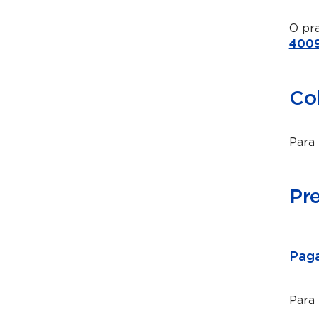
O pra
4009
Co
Para 
Pr
Paga
Para