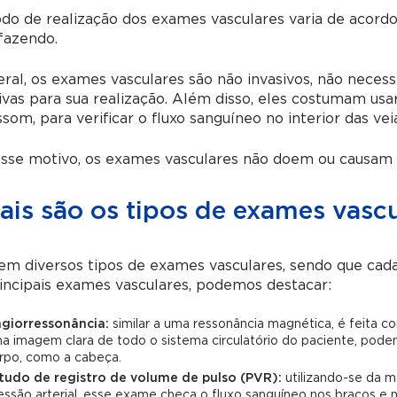
do de realização dos exames vasculares varia de acord
fazendo.
ral, os exames vasculares são não invasivos, não necess
ivas para sua realização. Além disso, eles costumam us
ssom, para verificar o fluxo sanguíneo no interior das vei
esse motivo, os exames vasculares não doem ou causam
ais são os tipos de exames vascu
em diversos tipos de exames vasculares, sendo que cada
incipais exames vasculares, podemos destacar:
giorressonância:
similar a uma ressonância magnética, é feita c
a imagem clara de todo o sistema circulatório do paciente, pode
rpo, como a cabeça.
tudo de registro de volume de pulso (PVR):
utilizando-se da m
essão arterial, esse exame checa o fluxo sanguíneo nos braços e 