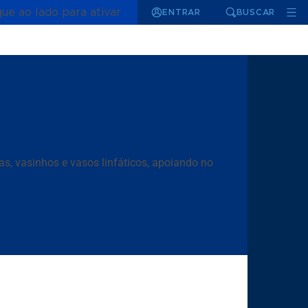
que ao lado para ativar
ENTRAR
BUSCAR
as, vasinhos e vasos linfáticos, apoiando no