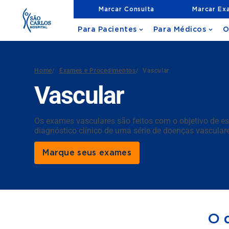
Marcar Consulta
Marcar Ex
Para Pacientes
Para Médicos
O
Home
/
Exames e Procedimentos
/
Vascular
Vascular
Os exames vasculares são feitos com o objetivo de est
diagnóstico clínico de uma série de doenças vasculare
Marque seus exames
O 