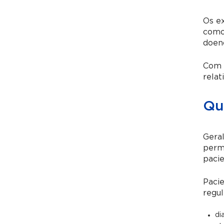
Os ex
como 
doenç
Com 
relat
Qu
Gera
permi
pacie
Paci
regul
di