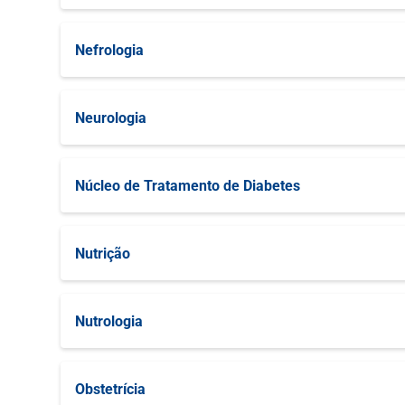
Neurocirurgia
Infertilidade Masculina
Nefrologia
Neurocirurgia de Coluna
Reprodução Humana
Nefrologia Geral
Neurologia
Neurocirurgia Oncológica
Disturbios de Movimento
Núcleo de Tratamento de Diabetes
Neurologia Geral
Núcleo de Tratamento de Diabetes
Nutrição
Neurologia Para Esclerose Múltipla
Nutrição Geral
Neurologia Vascular
Nutrologia
Neuroradiologia
Nutrologia Geral
Obstetrícia