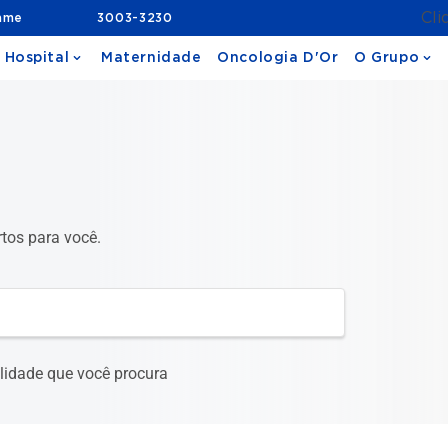
Cli
ame
3003-3230
 Hospital
Maternidade
Oncologia D'Or
O Grupo
rtos para você.
ialidade que você procura