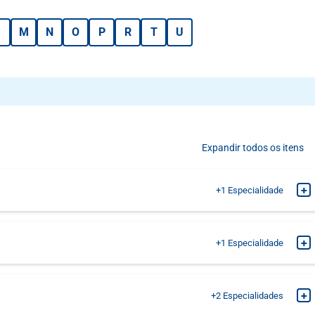
M
N
O
P
R
T
U
Expandir todos os itens
+
+1
Especialidade
MARQUE SUA CONSULTA
+
+1
Especialidade
MARQUE SUA CONSULTA
+
+2
Especialidades