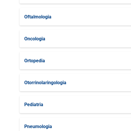
Gravidez de Alto Risco
Oftalmologia
Obstetrícia Clínica
Oftalmologia Geral
Oncologia
Oftalmologia Para Estrabismo
Oncologia Geral
Ortopedia
Oftalmologia Para Pterígio
Ortopedia de Coluna
Otorrinolaringologia
Ortopedia de Cotovelo
Otorrinolaringologia Geral
Pediatria
Ortopedia de Joelho
Arritmologia Pediátrica
Ortopedia de Mão
Pneumologia