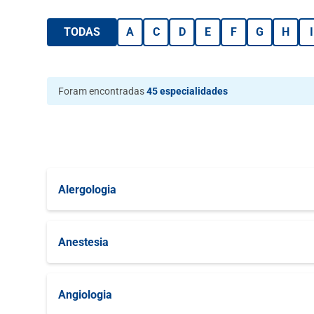
TODAS
A
C
D
E
F
G
H
I
Foram encontradas
45 especialidades
Alergologia
Alergologia Clínica
Anestesia
Pré Anestesia
Angiologia