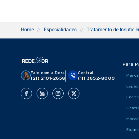
Home
//
Especialidades
//
Tratamento de Insuficiê
Para P
Fale com a Dora
Central
Marca
(21) 2101-2658
(11) 3652-8000
Espec
Encon
Centr
Marca
Exame