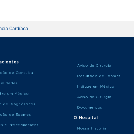
ncia Cardíaca
acientes
Aviso de Cirurgia
ção de Consulta
Resultado de Exames
ialidades
Indique um Médico
tre um Médico
Aviso de Cirurgia
o de Diagnósticos
Documentos
ção de Exames
O Hospital
s e Procedimentos
Nossa História