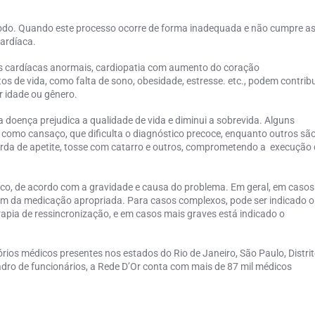
odo. Quando este processo ocorre de forma inadequada e não cumpre a
Cardíaca
.
las cardíacas anormais, cardiopatia com aumento do coração
os de vida, como falta de sono, obesidade, estresse. etc., podem contribu
r idade ou gênero.
a doença prejudica a qualidade de vida e diminui a sobrevida. Alguns
 como cansaço, que dificulta o diagnóstico precoce, enquanto outros sã
perda de apetite, tosse com catarro e outros, comprometendo a execução
ico, de acordo com a gravidade e causa do problema. Em geral, em casos
além da medicação apropriada. Para casos complexos, pode ser indicado o
rapia de ressincronização, e em casos mais graves está indicado o
tórios médicos presentes nos estados do Rio de Janeiro, São Paulo, Distri
dro de funcionários, a Rede D’Or conta com mais de 87 mil médicos
.