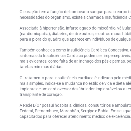
O coração tem a função de bombear o sangue para o corpo t
necessidades do organismo, existe a chamada
Insuficiência 
Associada à hipertensão, infarto agudo do miocárdio, válvu
(cardiomiopatia), diabetes, dentre outros, e outros maus hábit
para a piora do quadro que aparece em indivíduos de qualque
Também conhecida como
Insuficiência Cardíaca Congestiva,
sintomas da Insuficiência Cardíaca
podem ser imperceptíveis,
mais evidentes, como falta de ar, inchaço dos pés e pernas, 
tarefas mínimas diárias.
O
tratamento para insuficiência cardíaca
é indicado pelo méd
mais simples, indica-se a mudança no estilo de vida e dieta 
implante de um cardioversor desfibrilador implantável ou a te
transplante de coração.
A Rede D’Or possui hospitais, clínicas, consultórios e ambula
Federal, Pernambuco, Maranhão, Sergipe e Bahia. Em seu qua
capacitados para oferecer atendimento médico de excelência