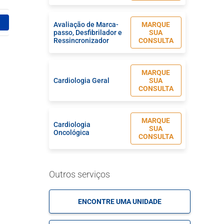
Avaliação de Marca-
MARQUE
passo, Desfibrilador e
SUA
Ressincronizador
CONSULTA
MARQUE
Cardiologia Geral
SUA
CONSULTA
MARQUE
Cardiologia
SUA
Oncológica
CONSULTA
MARQUE
Cardiopatia
Outros serviços
SUA
Congênita
CONSULTA
ENCONTRE UMA UNIDADE
MARQUE