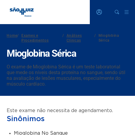
Home
/
Exames e
/
Análises
/
Mioglobina
Procedimentos
Clínicas
Sérica
Mioglobina Sérica
O exame de Mioglobina Sérica é um teste laboratorial
que mede os níveis desta proteína no sangue, sendo útil
na avaliação de lesões musculares, especialmente do
músculo cardíaco.
Este exame não necessita de agendamento.
Sinônimos
Mioglobina No Sangue