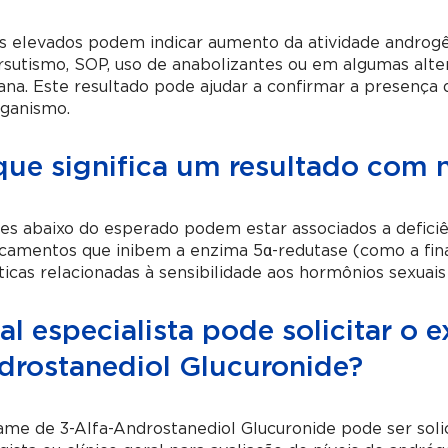
s elevados podem indicar aumento da atividade androgê
rsutismo, SOP, uso de anabolizantes ou em algumas alt
ana. Este resultado pode ajudar a confirmar a presenç
rganismo.
que significa um resultado com n
es abaixo do esperado podem estar associados a defici
amentos que inibem a enzima 5α-redutase (como a finas
icas relacionadas à sensibilidade aos hormônios sexuais
l especialista pode solicitar o 
drostanediol Glucuronide?
me de 3-Alfa-Androstanediol Glucuronide pode ser solici