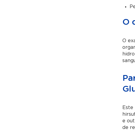
Pe
O 
O exa
organ
hidro
sangu
Pa
Gl
Este 
hirsu
e out
de re