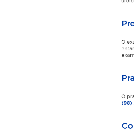
urolo
Pr
O exa
entan
exam
Pr
O pra
(98)
Co