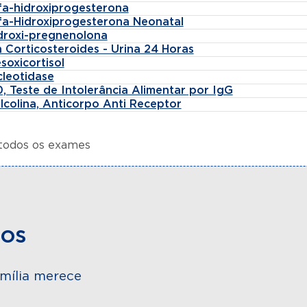
lfa-hidroxiprogesterona
lfa-Hidroxiprogesterona Neonatal
idroxi-pregnenolona
 Corticosteroides - Urina 24 Horas
soxicortisol
cleotidase
, Teste de Intolerância Alimentar por IgG
lcolina, Anticorpo Anti Receptor
 todos os exames
dos
mília merece