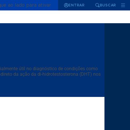
que ao lado para ativar
ENTRAR
BUSCAR
ialmente útil no diagnóstico de condições como
direto da ação da di-hidrotestosterona (DHT) nos