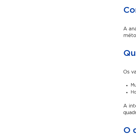
Co
A aná
métod
Qua
Os va
Mu
Ho
A int
quadr
O q