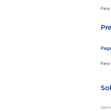
Para 
Pr
Paga
Para
.
So
Com at