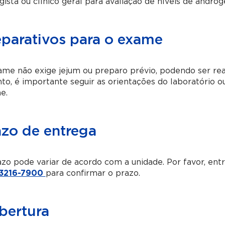
gista ou clínico geral para avaliação de níveis de andró
eparativos para o exame
me não exige jejum ou preparo prévio, podendo ser rea
to, é importante seguir as orientações do laboratório ou
e.
azo de entrega
zo pode variar de acordo com a unidade. Por favor, en
 3216-7900
para confirmar o prazo.
bertura