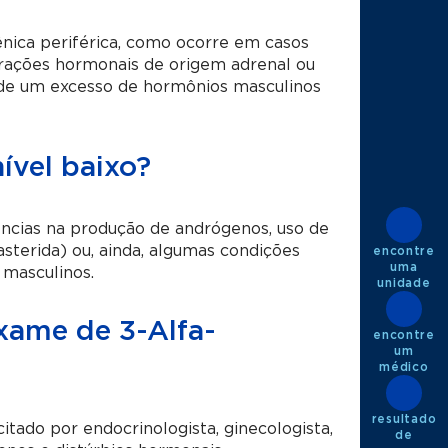
nica periférica, como ocorre em casos
erações hormonais de origem adrenal ou
a de um excesso de hormônios masculinos
ível baixo?
ências na produção de andrógenos, uso de
terida) ou, ainda, algumas condições
encontre
uma
 masculinos.
unidade
exame de 3-Alfa-
encontre
um
médico
resultado
tado por endocrinologista, ginecologista,
de