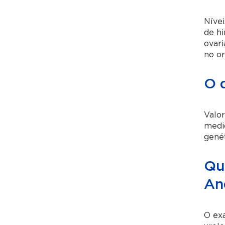
Nívei
de hi
ovari
no o
O 
Valor
medic
genét
Qua
An
O exa