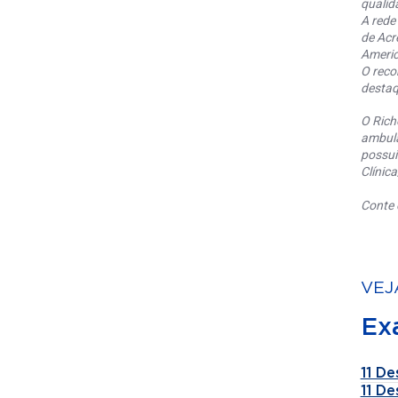
qualid
A rede
de Acr
Americ
O reco
destaq
O Rich
ambula
possui
Clínic
Conte 
VEJ
Ex
11 De
11 De