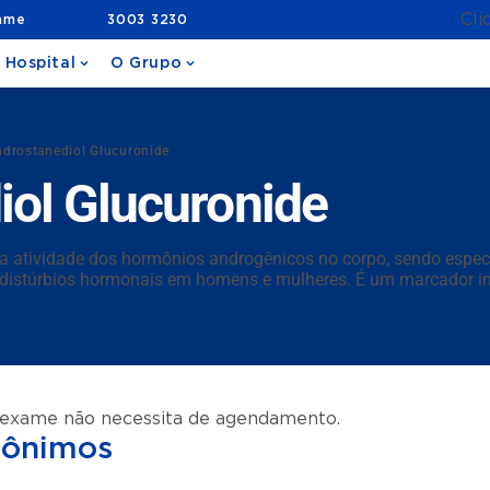
Cli
ame
3003 3230
 Hospital
O Grupo
ndrostanediol Glucuronide
iol Glucuronide
 a atividade dos hormônios androgênicos no corpo, sendo espec
e distúrbios hormonais em homens e mulheres. É um marcador in
 exame não necessita de agendamento.
nônimos