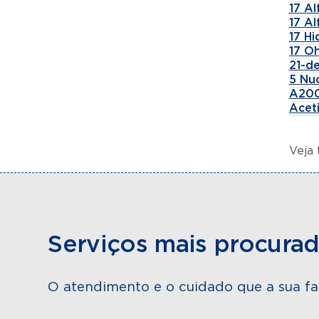
17 A
17 A
17 H
17 Oh
21-de
5 Nu
A200
Aceti
Veja
Serviços mais procura
O atendimento e o cuidado que a sua fa