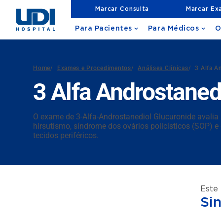
Marcar Consulta
Marcar Ex
Para Pacientes
Para Médicos
O
Home
/
Exames e Procedimentos
/
Análises Clínicas
/
3 Alfa A
3 Alfa Androstaned
O exame de 3-Alfa-Androstanediol Glucuronide avalia
hirsutismo, síndrome dos ovários policísticos (SOP) 
tecidos periféricos.
Este
Si