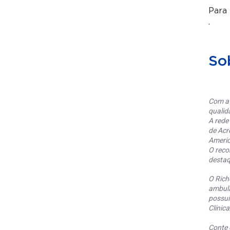
Para
.
So
Com at
qualid
A rede
de Acr
Americ
O reco
destaq
O Rich
ambula
possui
Clínic
Conte 