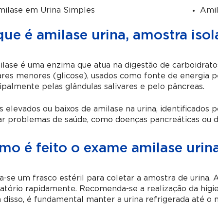
ilase em Urina Simples
Amil
ue é amilase urina, amostra iso
lase é uma enzima que atua na digestão de carboidrat
res menores (glicose), usados como fonte de energia pe
ipalmente pelas glândulas salivares e pelo pâncreas.
s elevados ou baixos de amilase na urina, identificados
ar problemas de saúde, como doenças pancreáticas ou di
mo é feito o exame amilase urina
za-se um frasco estéril para coletar a amostra de urina.
atório rapidamente. Recomenda-se a realização da higi
disso, é fundamental manter a urina refrigerada até o 