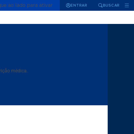
que ao lado para ativar
ENTRAR
BUSCAR
rição médica.