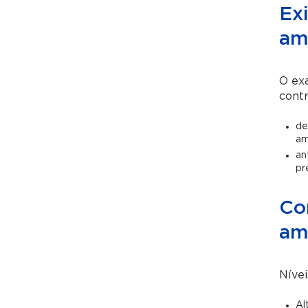
Ex
ami
O exa
contr
de
am
an
pr
Co
am
Nívei
Al