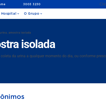
Cli
ame
3003 3230
 Hospital
O Grupo
urina, amostra isolada
stra isolada
 coleta da urina a qualquer momento do dia, ou conforme presc
nônimos