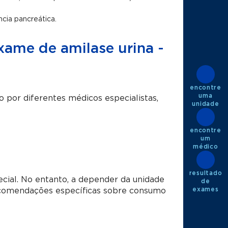
ncia pancreática.
exame de amilase urina -
encontre
uma
o por diferentes médicos especialistas,
unidade
encontre
um
médico
resultado
ecial. No entanto, a depender da unidade
de
exames
ecomendações específicas sobre consumo