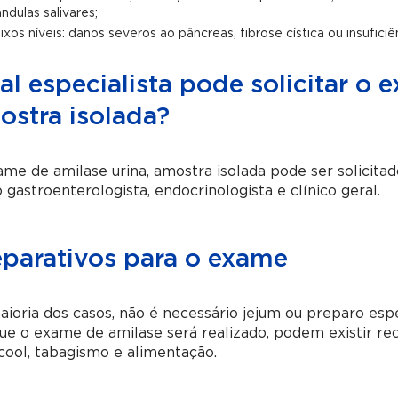
ândulas salivares;
ixos níveis: danos severos ao pâncreas, fibrose cística ou insuficiê
l especialista pode solicitar o 
ostra isolada?
me de amilase urina, amostra isolada pode ser solicitad
gastroenterologista, endocrinologista e clínico geral.
eparativos para o exame
ioria dos casos, não é necessário jejum ou preparo esp
ue o exame de amilase será realizado, podem existir r
cool, tabagismo e alimentação.