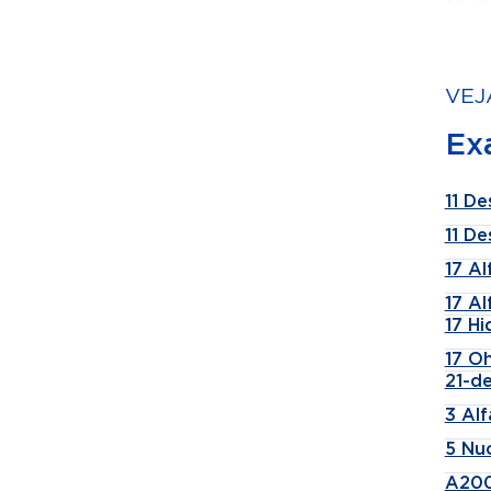
VEJ
Ex
11 De
11 De
17 A
17 A
17 H
17 Oh
21-de
3 Al
5 Nu
A200