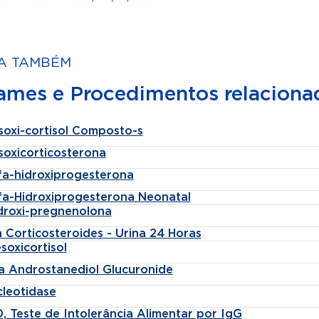
A TAMBÉM
ames e Procedimentos relaciona
soxi-cortisol Composto-s
soxicorticosterona
lfa-hidroxiprogesterona
lfa-Hidroxiprogesterona Neonatal
idroxi-pregnenolona
 Corticosteroides - Urina 24 Horas
soxicortisol
fa Androstanediol Glucuronide
cleotidase
, Teste de Intolerância Alimentar por IgG