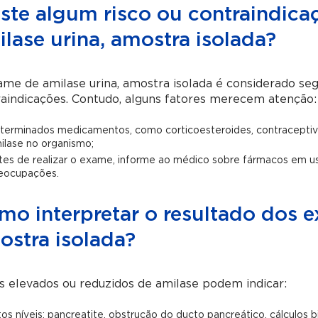
iste algum risco ou contraindic
lase urina, amostra isolada?
me de amilase urina, amostra isolada é considerado seg
aindicações. Contudo, alguns fatores merecem atenção:
terminados medicamentos, como corticoesteroides, contraceptivos 
ilase no organismo;
tes de realizar o exame, informe ao médico sobre fármacos em u
eocupações.
mo interpretar o resultado dos e
ostra isolada?
s elevados ou reduzidos de amilase podem indicar:
tos níveis: pancreatite, obstrução do ducto pancreático, cálculos 