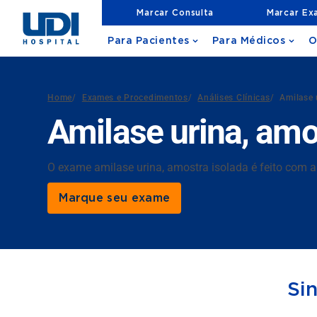
Marcar Consulta
Marcar Ex
Para Pacientes
Para Médicos
O
Home
/
Exames e Procedimentos
/
Análises Clínicas
/
Amilase 
Amilase urina, amo
O exame amilase urina, amostra isolada é feito com a
Marque seu exame
Si