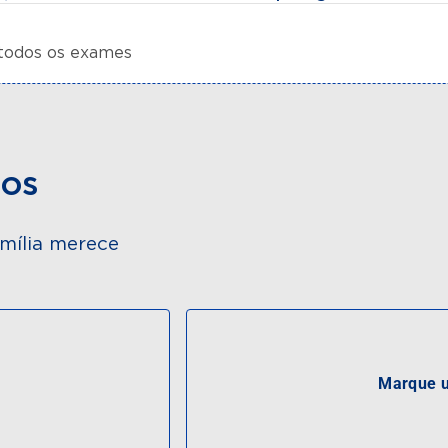
 todos os exames
dos
mília merece
Marque u