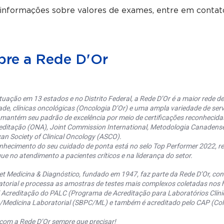
 informações sobre valores de exames, entre em contat
bre a Rede D'Or
uação em 13 estados e no Distrito Federal, a Rede D’Or é a maior rede de 
ade, clínicas oncológicas (Oncologia D’Or) e uma ampla variedade de serv
 mantém seu padrão de excelência por meio de certificações reconhecida
editação (ONA), Joint Commission International, Metodologia Canaden
an Society of Clinical Oncology (ASCO).
nhecimento do seu cuidado de ponta está no selo Top Performer 2022, re
ue no atendimento a pacientes críticos e na liderança do setor.
et Medicina & Diagnóstico, fundado em 1947, faz parte da Rede D’Or, co
torial e processa as amostras de testes mais complexos coletadas nos h
 Acreditação do PALC (Programa de Acreditação para Laboratórios Clínic
a/Medicina Laboratorial (SBPC/ML) e também é acreditado pelo CAP (Coll
com a Rede D’Or sempre que precisar!