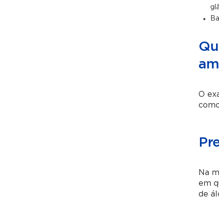
gl
Ba
Qua
am
O exa
como 
Pr
Na ma
em q
de ál