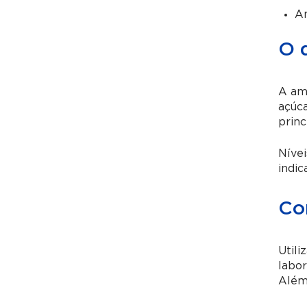
Am
O q
A ami
açúca
princ
Nívei
indic
Co
Utili
labor
Além 