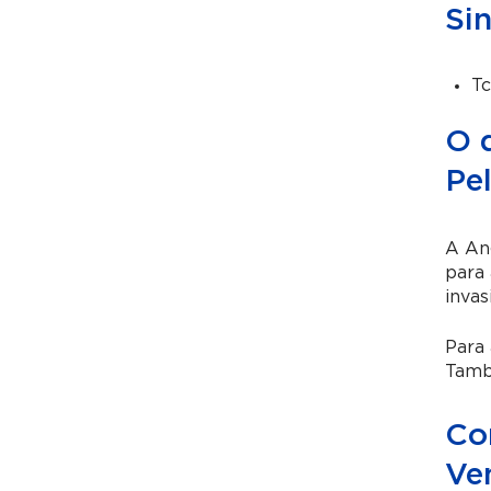
Si
Tc
O 
Pe
A An
para 
invas
Para 
També
Co
Ve