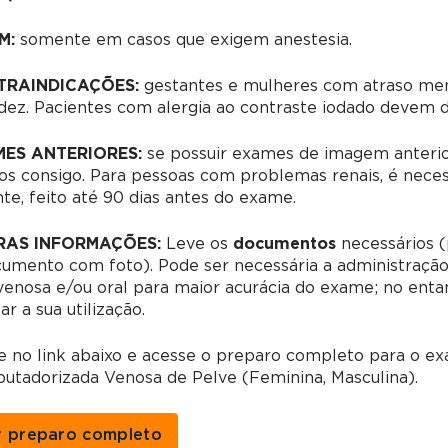
M:
somente em casos que exigem anestesia.
TRAINDICAÇÕES:
gestantes e mulheres com atraso men
dez. Pacientes com alergia ao contraste iodado devem 
ES ANTERIORES:
s
e possuir exames de imagem anterio
os consigo.
Para pessoas com problemas renais, é neces
te, feito até 90 dias antes do exame.
RAS INFORMAÇÕES:
Leve os
documentos
necessários (
cumento com foto).
Pode ser necessária a administração
venosa e/ou oral para maior acurácia do exame; no enta
ar a sua utilização.
e no link abaixo e acesse o preparo completo para o 
utadorizada Venosa de Pelve (Feminina, Masculina).
r preparo completo