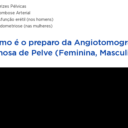
rizes Pélvicas
ombose Arterial
sfunção erétil (nos homens)
dometriose (nas mulheres)
mo é o preparo da Angiotomogr
nosa de Pelve (Feminina, Mascul