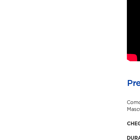
Pr
Como
Mascu
CHE
DUR