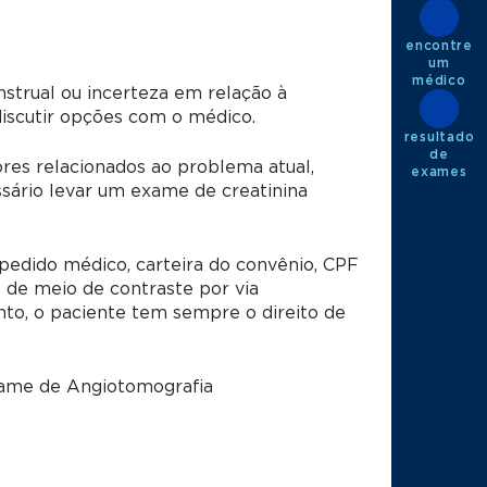
encontre
um
médico
strual ou incerteza em relação à
discutir opções com o médico.
resultado
de
res relacionados ao problema atual,
exames
sário levar um exame de creatinina
pedido médico, carteira do convênio, CPF
 de meio de contraste por via
nto, o paciente tem sempre o direito de
exame de Angiotomografia