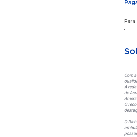
Paga
Para
.
So
Com at
qualid
A rede
de Acr
Americ
O reco
destaq
O Rich
ambula
possui