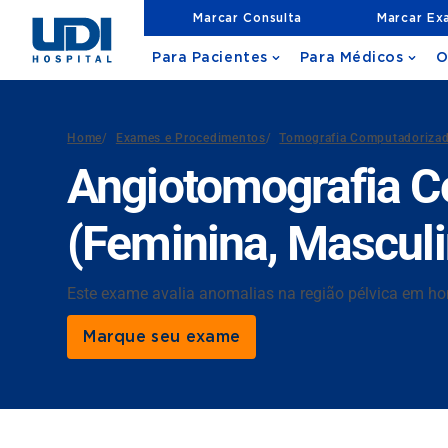
Marcar Consulta
Marcar Ex
Para Pacientes
Para Médicos
O
Home
/
Exames e Procedimentos
/
Tomografia Computadoriza
Angiotomografia C
(Feminina, Masculi
Este exame avalia anomalias na região pélvica em h
Marque seu exame