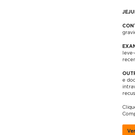
JEJU
CON
gravi
EXAM
leve-
recen
OUT
e do
intra
recus
Cliqu
Comp
Ve