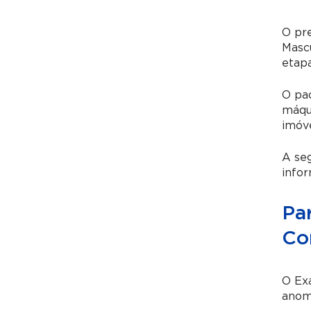
O pr
Mascu
etapa
O pa
máqui
imóve
A seg
info
Pa
Co
O Exa
anom