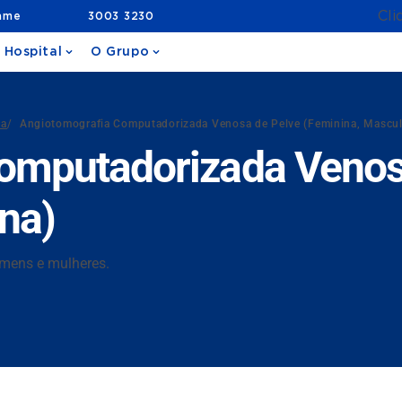
Cli
ame
3003 3230
 Hospital
O Grupo
da
/
Angiotomografia Computadorizada Venosa de Pelve (Feminina, Mascul
omputadorizada Venos
na)
omens e mulheres.