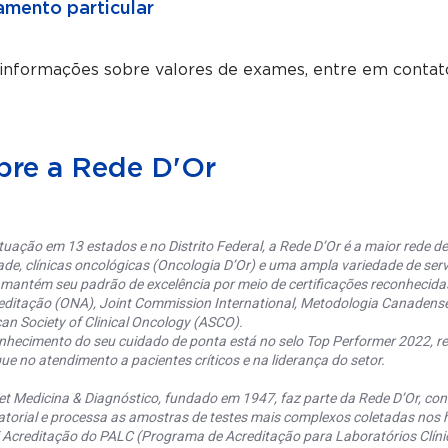
mento particular
 informações sobre valores de exames, entre em contat
bre a Rede D'Or
uação em 13 estados e no Distrito Federal, a Rede D’Or é a maior rede de 
ade, clínicas oncológicas (Oncologia D’Or) e uma ampla variedade de serv
 mantém seu padrão de excelência por meio de certificações reconhecida
editação (ONA), Joint Commission International, Metodologia Canaden
an Society of Clinical Oncology (ASCO).
nhecimento do seu cuidado de ponta está no selo Top Performer 2022, re
ue no atendimento a pacientes críticos e na liderança do setor.
et Medicina & Diagnóstico, fundado em 1947, faz parte da Rede D’Or, co
torial e processa as amostras de testes mais complexos coletadas nos h
 Acreditação do PALC (Programa de Acreditação para Laboratórios Clínic