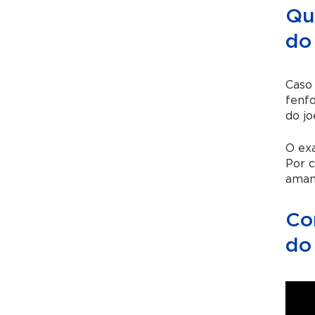
Qu
do
Caso
fenf
do jo
O exa
Por 
amam
Co
do