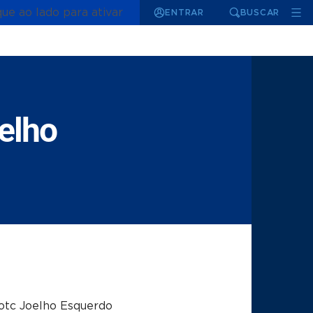
que ao lado para ativar
ENTRAR
BUSCAR
elho
otc Joelho Esquerdo