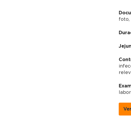
Docu
foto,
Dura
Jeju
Cont
infec
relev
Exam
labor
Ve