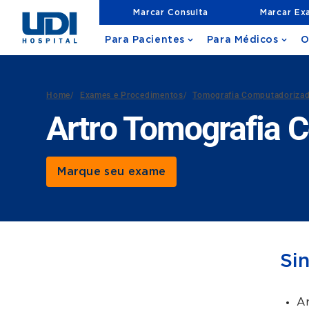
Marcar Consulta
Marcar Ex
Para Pacientes
Para Médicos
O
Home
/
Exames e Procedimentos
/
Tomografia Computadoriza
Artro Tomografia 
Marque seu exame
Si
Ar