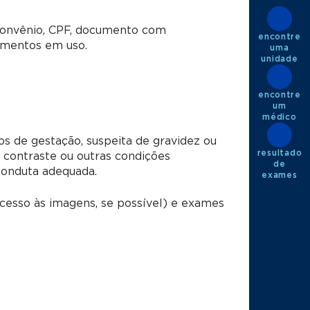
 convênio, CPF, documento com
encontre
camentos em uso.
uma
unidade
encontre
um
médico
s de gestação, suspeita de gravidez ou
resultado
o contraste ou outras condições
de
conduta adequada.
exames
esso às imagens, se possível) e exames