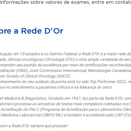
 informações sobre valores de exames, entre em contat
bre a Rede D'Or
uação em 13 estados e no Distrito Federal, a Rede D’Or é a maior rede de 
ade, clínicas oncológicas (Oncologia D’Or) e uma ampla variedade de serv
 mantém seu padrão de excelência por meio de certificações reconhecida
editação (ONA), Joint Commission International, Metodologia Canaden
an Society of Clinical Oncology (ASCO).
nhecimento do seu cuidado de ponta está no selo Top Performer 2022, re
ue no atendimento a pacientes críticos e na liderança do setor.
et Medicina & Diagnóstico, fundado em 1947, faz parte da Rede D’Or, co
torial e processa as amostras de testes mais complexos coletadas nos h
 Acreditação do PALC (Programa de Acreditação para Laboratórios Clínic
a/Medicina Laboratorial (SBPC/ML) e também é acreditado pelo CAP (Coll
com a Rede D’Or sempre que precisar!