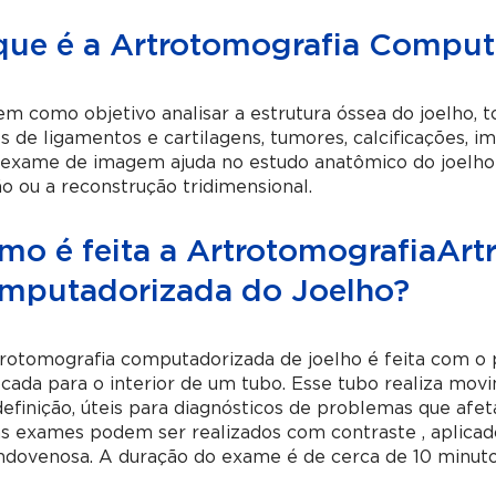
que é a Artrotomografia Comput
em como objetivo analisar a estrutura óssea do joelho, t
s de ligamentos e cartilagens, tumores, calcificações, i
exame de imagem ajuda no estudo anatômico do joelho e
ão ou a reconstrução tridimensional.
mo é feita a ArtrotomografiaArt
mputadorizada do Joelho?
trotomografia computadorizada de joelho
é feita com o 
cada para o interior de um tubo. Esse tubo realiza mo
definição, úteis para diagnósticos de problemas que afe
s exames podem ser realizados com contraste , aplicad
ndovenosa. A duração do exame é de cerca de 10 minuto