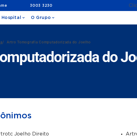
Cli
ame
3003 3230
 Hospital
O Grupo
da
/
Artro Tomografia Computadorizada do Joelho
Computadorizada do Jo
nônimos
trotc Joelho Direito
Artr