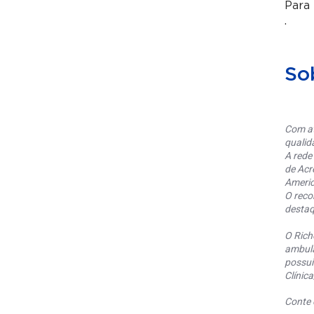
Para
.
So
Com at
qualid
A rede
de Acr
Americ
O reco
destaq
O Rich
ambula
possui
Clínic
Conte 