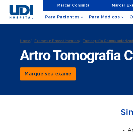
Marcar Consulta
Marcar Ex
Para Pacientes
Para Médicos
O
Home
/
Exames e Procedimentos
/
Tomografia Computadoriza
Artro Tomografia 
Marque seu exame
Si
Ar