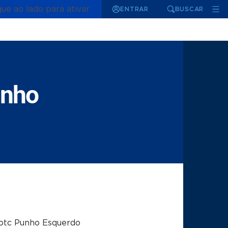
que ao lado para ativar
ENTRAR
BUSCAR
unho
otc Punho Esquerdo