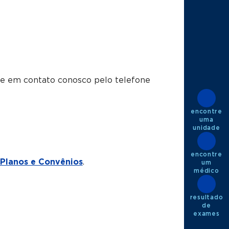
tre em contato conosco pelo telefone
encontre
uma
unidade
encontre
Planos e Convênios
.
um
médico
resultado
de
exames