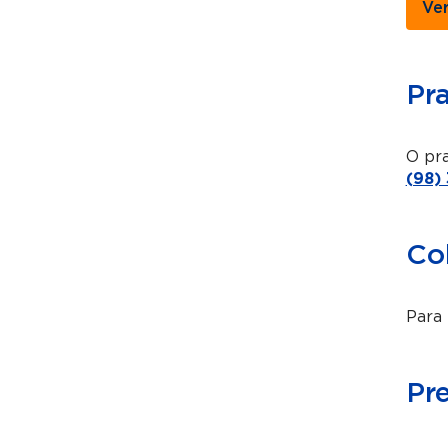
Ve
Pr
O pra
(98)
Co
Para 
Pr