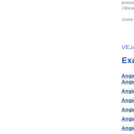
possui
Clínic
Conte 
VEJ
Ex
Angi
Angi
Angi
Angi
Angi
Angi
Angi