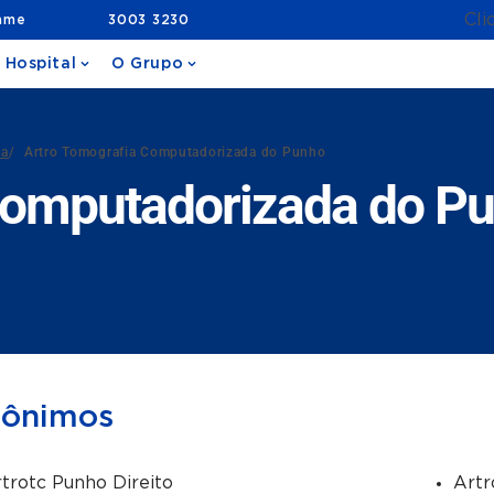
Cli
ame
3003 3230
 Hospital
O Grupo
da
/
Artro Tomografia Computadorizada do Punho
Computadorizada do P
nônimos
trotc Punho Direito
Artr