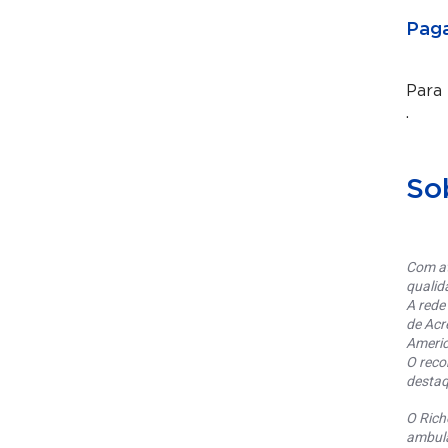
Paga
Para
.
So
Com at
qualid
A rede
de Acr
Americ
O reco
destaq
O Rich
ambula