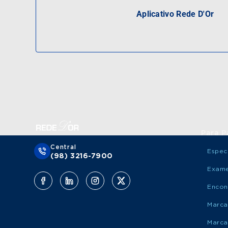
Aplicativo Rede D'Or
Para P
Central
Espec
(98) 3216-7900
Exame
Encon
Marca
Marca