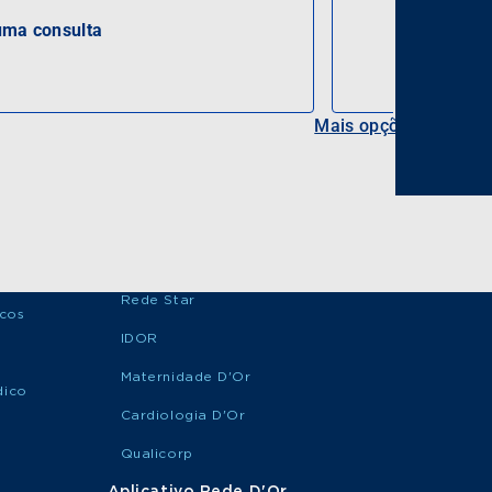
ma consulta
Mais opções
Rede Star
icos
IDOR
Maternidade D'Or
dico
Cardiologia D'Or
Qualicorp
Aplicativo Rede D'Or