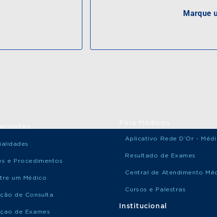
Marque u
Para Médicos
acientes
Aplicativo Rede D’Or - Méd
ialidades
Resultado de Exames
s e Procedimentos
Central de Atendimento Mé
tre um Médico
Cursos e Palestras
ção de Consulta
Institucional
çao de Exames