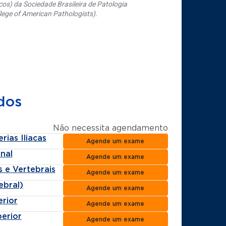
os) da Sociedade Brasileira de Patologia
ege of American Pathologists).
dos
Não necessita agendamento
ias Iliacas
Agende um exame
nal
Agende um exame
 e Vertebrais
Agende um exame
ebral)
Agende um exame
rior
Agende um exame
erior
Agende um exame