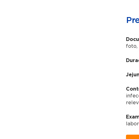
Pr
Docu
foto,
Dura
Jeju
Cont
infec
relev
Exam
labor