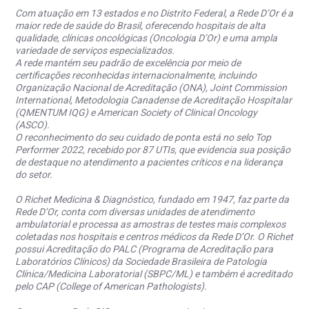
Com atuação em 13 estados e no Distrito Federal, a Rede D’Or é a
maior rede de saúde do Brasil, oferecendo hospitais de alta
qualidade, clínicas oncológicas (Oncologia D’Or) e uma ampla
variedade de serviços especializados.
A rede mantém seu padrão de excelência por meio de
certificações reconhecidas internacionalmente, incluindo
Organização Nacional de Acreditação (ONA), Joint Commission
International, Metodologia Canadense de Acreditação Hospitalar
(QMENTUM IQG) e American Society of Clinical Oncology
(ASCO).
O reconhecimento do seu cuidado de ponta está no selo Top
Performer 2022, recebido por 87 UTIs, que evidencia sua posição
de destaque no atendimento a pacientes críticos e na liderança
do setor.
O Richet Medicina & Diagnóstico, fundado em 1947, faz parte da
Rede D’Or, conta com diversas unidades de atendimento
ambulatorial e processa as amostras de testes mais complexos
coletadas nos hospitais e centros médicos da Rede D’Or. O Richet
possui Acreditação do PALC (Programa de Acreditação para
Laboratórios Clínicos) da Sociedade Brasileira de Patologia
Clínica/Medicina Laboratorial (SBPC/ML) e também é acreditado
pelo CAP (College of American Pathologists).