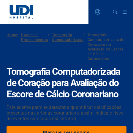
Home
/
Exames e
/
Tomografia
/
Tomografia
Procedimentos
Computadorizada
Computadorizada de
Coração para
Avaliação do Escore
de Cálcio
Coronariano
Tomografia Computadorizada
de Coração para Avaliação do
Escore de Cálcio Coronariano
Este exame permite detectar e quantificar calcificações
presentes nas artérias coronárias e assim, indica o risco
de eventos cardíacos (ex. infarto).
Marque seu exame