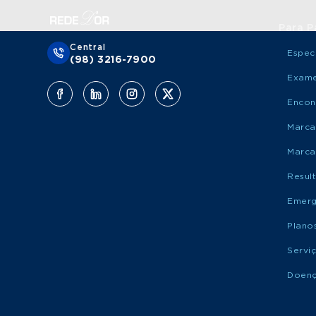
Para P
Central
Espec
(98) 3216-7900
Exame
Encon
Marca
Marca
Resul
Emerg
Plano
Servi
Doen