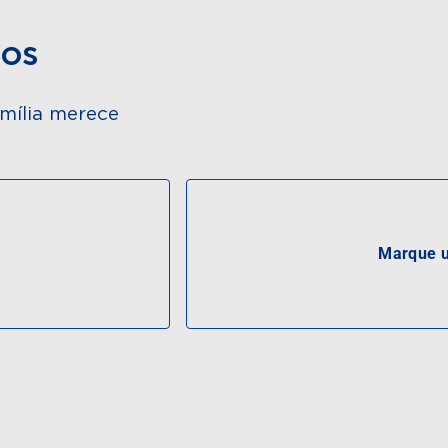
dos
mília merece
Marque u