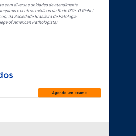
nta com diversas unidades de atendimento
ospitais e centros médicos da Rede D’Or. O Richet
os) da Sociedade Brasileira de Patologia
ege of American Pathologists).
dos
Agende um exame