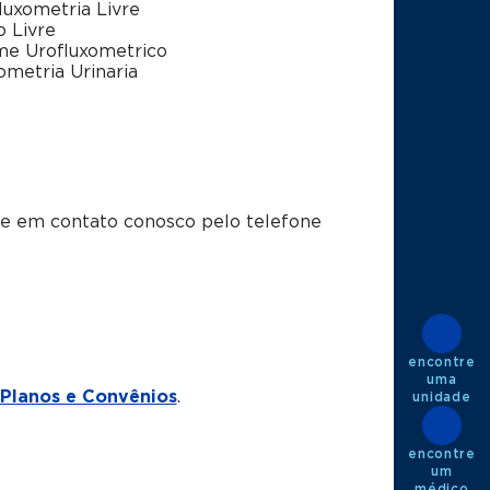
luxometria Livre
o Livre
e Urofluxometrico
ometria Urinaria
tre em contato conosco pelo telefone
encontre
uma
Planos e Convênios
.
unidade
encontre
um
médico