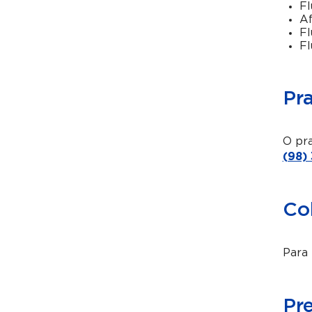
Fl
Af
Fl
Fl
Pr
O pra
(98)
Co
Para 
Pr