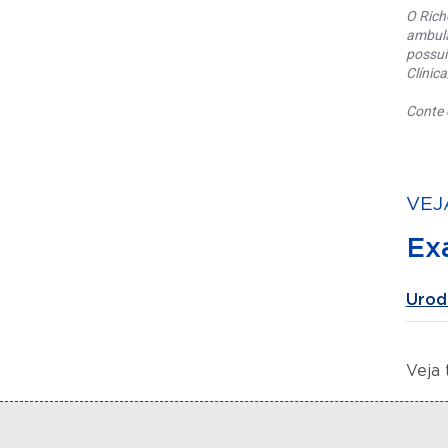
O Rich
ambula
possui
Clínic
Conte 
VEJ
Ex
Urod
Veja