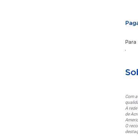
Paga
Para
.
So
Com at
qualid
A rede
de Acr
Americ
O reco
destaq