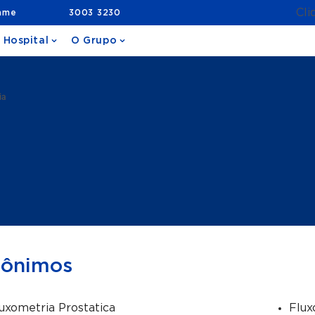
Cli
ame
3003 3230
 Hospital
O Grupo
ia
nônimos
uxometria Prostatica
Flux