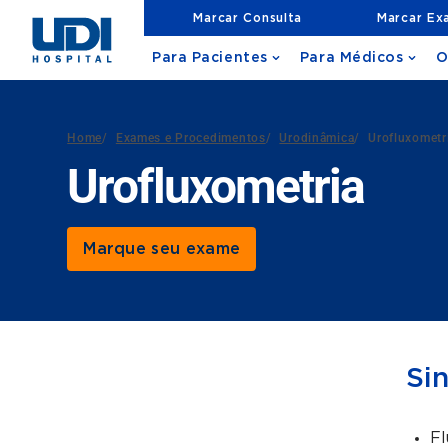
Marcar Consulta
Marcar Ex
Para Pacientes
Para Médicos
O
Home
/
Exames e Procedimentos
/
Urodinâmica
/
Urofluxometr
Urofluxometria
Marque seu exame
Si
Fl