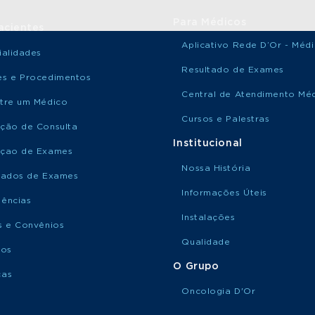
Para Médicos
acientes
Aplicativo Rede D’Or - Méd
ialidades
Resultado de Exames
s e Procedimentos
Central de Atendimento Mé
tre um Médico
Cursos e Palestras
ção de Consulta
Institucional
çao de Exames
Nossa História
tados de Exames
Informações Úteis
ências
Instalações
s e Convênios
Qualidade
ços
O Grupo
ças
Oncologia D'Or