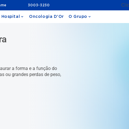
Cli
ame
3003-3230
 Hospital
Oncologia D'Or
O Grupo
ra
taurar a forma e a função do
as ou grandes perdas de peso,