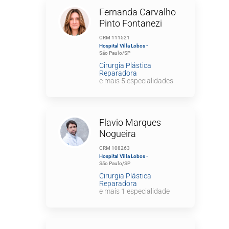
Fernanda Carvalho
Pinto Fontanezi
CRM 111521
Hospital Villa Lobos -
São Paulo/SP
Cirurgia Plástica
Reparadora
e mais 5 especialidades
Flavio Marques
Nogueira
CRM 108263
Hospital Villa Lobos -
São Paulo/SP
Cirurgia Plástica
Reparadora
e mais 1 especialidade