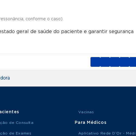
ressonância, conforme o caso).
estado geral de saúde do paciente e garantir segurança
adora
acientes
Vacinas
Para Médicos
ção de Consulta
ção de Exames
Aplicativo Rede D’Or - Méd