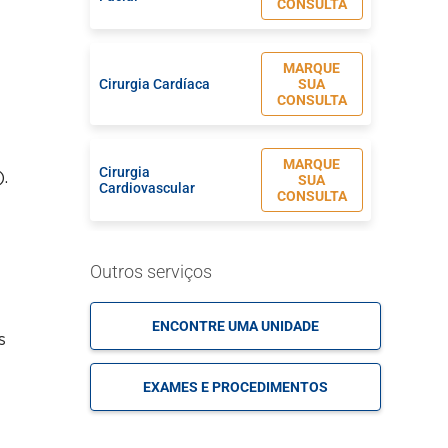
CONSULTA
MARQUE
Cirurgia Cardíaca
SUA
CONSULTA
MARQUE
Cirurgia
).
SUA
Cardiovascular
CONSULTA
MARQUE
Cirurgia de Cabeça e
Outros serviços
SUA
Pescoço
CONSULTA
e
ENCONTRE UMA UNIDADE
s
MARQUE
Cirurgia de Coluna
SUA
EXAMES E PROCEDIMENTOS
CONSULTA