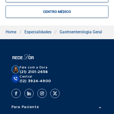
endoscopia para verificar a existência de uma bactéria, a
H. pylori, dentro das paredes do esôfago, estômago e
duodeno. A bactéria pode causar muita dor no estômago,
CENTRO MÉDICO
além de condições como a gastrite e a úlcera.
Ainda podem ser tratados problemas nos intestinos
(delgado e grosso), reto e ânus, bem como a vesícula biliar.
Home
//
Especialidades
//
Gastroenterologia Geral
Para realizar todos esses exames em um único local, é
possível aproveitar as clínicas de gastroenterologia da
Rede D’Or. Além de médicos especializados em
gastroenterologia, as instalações hospitalares da Rede
D’Or também possuem toda a infraestrutura necessária
para a realização de exames.
Fale com a Dora
(21) 2101-2658
Os hospitais da rede contam com selos de qualidade
Central
nacionais e internacionais, como o que é fornecido pela
(12) 3924-4900
Organização Nacional de Acreditação (ONA). Eles são
uma garantia de excelência e qualidade no atendimento
hospitalar.
.
Para Paciente
Descubra Tudo Sobre Doença