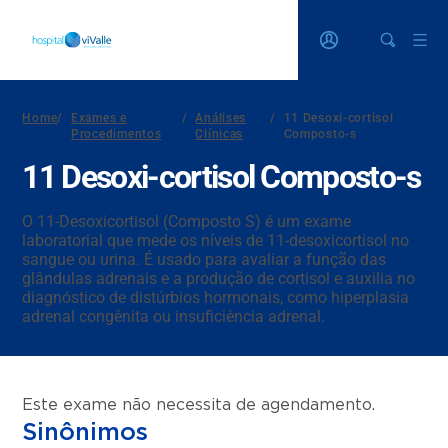
Home
/
Exames e
/
Análises
/
11 Desoxi-cortisol
Procedimentos
Clínicas
Composto-s
11 Desoxi-cortisol Composto-s
O 11-Desoxicortisol (Composto S) é um exame
laboratorial que mede os níveis de 11-desoxicortisol no
sangue ou urina. É usado para avaliar a função das
glândulas adrenais e a produção de cortisol e auxilia no
diagnóstico de distúrbios hormonais, como hiperplasia
adrenal congênita ou insuficiência adrenal.
Este exame não necessita de agendamento.
Sinônimos