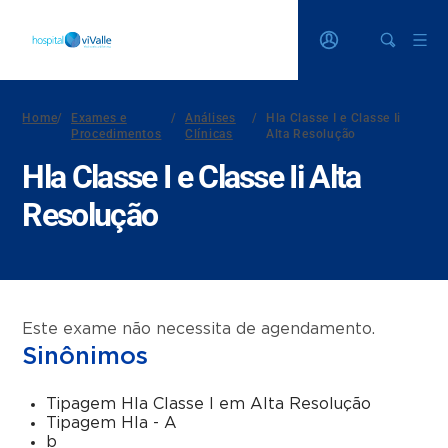
Home
/
Exames e
/
Análises
/
Hla Classe I e Classe Ii
Procedimentos
Clínicas
Alta Resolução
Hla Classe I e Classe Ii Alta
Resolução
Este exame não necessita de agendamento.
Sinônimos
Tipagem Hla Classe I em Alta Resolução
Tipagem Hla - A
b