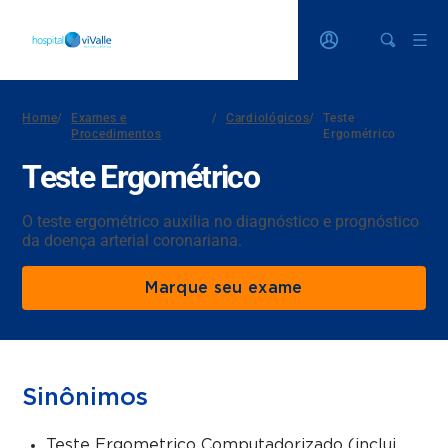
Home
/
Exames e
/
Cardiológicos
/
Teste
Procedimentos
Ergométrico
Teste Ergométrico
O teste ergométrico auxilia no diagnóstico e prognóstico
da doença arterial coronariana.
Marque seu exame
Sinônimos
Teste Ergometrico Computadorizado (inclui