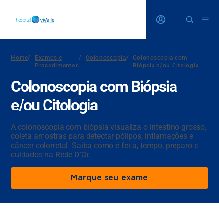
Home
/
Exames e
/
Colonoscopia
/
Colonoscopia com
Procedimentos
Biópsia e/ou Citologia
Colonoscopia com Biópsia
e/ou Citologia
A colonoscopia com biópsia visualiza o intestino grosso,
coleta amostras para detectar pólipos, inflamações e
câncer colorretal. Saiba como é feita, tempo, preparo e
cuidados na Rede D’Or.
Marque seu exame